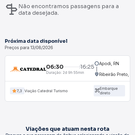
Não encontramos passagens para a
data desejada.
Próxima data disponível
Preços para 13/08/2026
Apodi, RN
06:30
16:25
Duração:
2d 9h 55min
Ribeirão Preto, S
Embarque
7,3
Viação Catedral Turismo
direto
Viações que atuam nesta rota