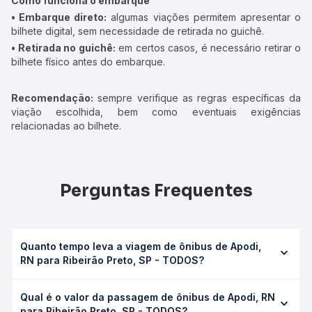
Como funciona o embarque
• Embarque direto:
algumas viações permitem apresentar o
bilhete digital, sem necessidade de retirada no guichê.
• Retirada no guichê:
em certos casos, é necessário retirar o
bilhete físico antes do embarque.
Recomendação:
sempre verifique as regras específicas da
viação escolhida, bem como eventuais exigências
relacionadas ao bilhete.
Perguntas Frequentes
Quanto tempo leva a viagem de ônibus de Apodi,
RN para Ribeirão Preto, SP - TODOS?
A viagem de ônibus de Apodi, RN para Ribeirão Preto, SP
Qual é o valor da passagem de ônibus de Apodi, RN
- TODOS leva em média 57h 55min, podendo variar
para Ribeirão Preto, SP - TODOS?