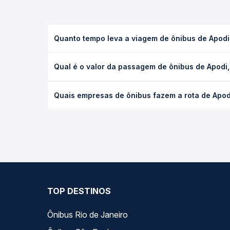
Quanto tempo leva a viagem de ônibus de Apodi,
A viagem de ônibus de Apodi, RN para Santa Maria d
Qual é o valor da passagem de ônibus de Apodi,
ou leito) e as condições de tráfego. Na Quero Pas
O preço da passagem de ônibus de Apodi, RN para S
Quais empresas de ônibus fazem a rota de Apodi
poltrona e a antecedência da compra. Na Quero Pa
As viações Catedral Turismo operam o trecho de Ap
todas as opções — empresas, horários, tipos de se
TOP DESTINOS
Ônibus Rio de Janeiro