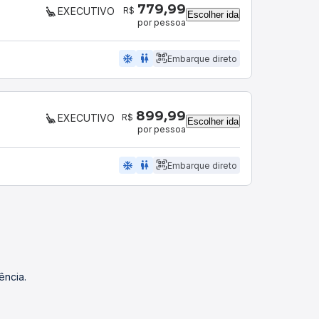
779,99
R$
EXECUTIVO
Escolher ida
por pessoa
ac_unit
wc
Embarque direto
899,99
R$
EXECUTIVO
Escolher ida
por pessoa
ac_unit
wc
Embarque direto
ência.