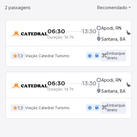
2 passagens
Recomendado
Apodi, RN
06:30
13:30
EX
Duração:
1d 7h
Santana, BA
Embarque
ac_unit
wc
7,3
Viação Catedral Turismo
direto
Apodi, RN
06:30
13:30
EX
Duração:
1d 7h
Santana, BA
Embarque
ac_unit
wc
7,3
Viação Catedral Turismo
direto