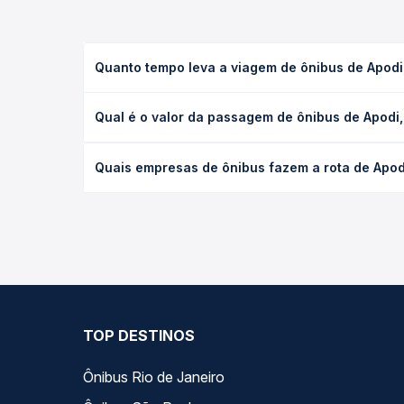
Quanto tempo leva a viagem de ônibus de Apodi
A viagem de ônibus de Apodi, RN para São Paulo, 
Qual é o valor da passagem de ônibus de Apodi
ou leito) e as condições de tráfego. Na Quero Pas
O preço da passagem de ônibus de Apodi, RN para 
Quais empresas de ônibus fazem a rota de Apod
e a antecedência da compra. Na Quero Passagem vo
As viações Catedral Turismo operam o trecho de A
todas as opções — empresas, horários, tipos de se
TOP DESTINOS
Ônibus Rio de Janeiro