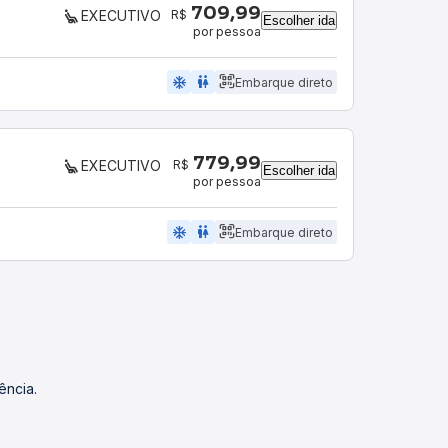
709,99
R$
EXECUTIVO
Escolher ida
por pessoa
ac_unit
wc
Embarque direto
779,99
R$
EXECUTIVO
Escolher ida
por pessoa
ac_unit
wc
Embarque direto
ência.