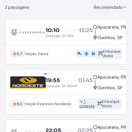
3 passagens
Recomendado
Apucarana, PR
10:10
15:25
Duração:
5h 15m
Ourinhos, SP
Embarque
airline_seat_legroom_extra
ac_unit
WC
8,7
Viação Garcia
direto
1°
Apucarana, PR
19:55
01:45
Duração:
5h 50min
Ourinhos, SP
1
Embarque
8,0
Viação Expresso Nordeste
conexão
direto
Apucarana, PR
22:05
02:25