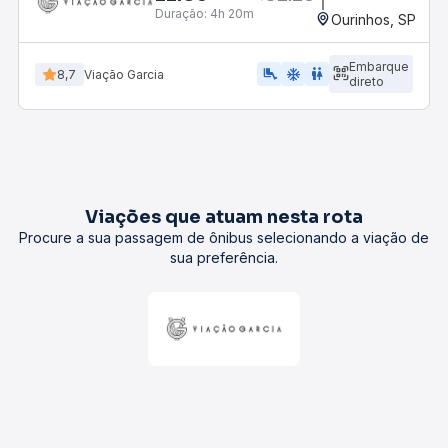
Duração:
4h 20m
Ourinhos, SP
Embarque
airline_seat_legroom_extra
ac_unit
WC
8,7
Viação Garcia
direto
Viações que atuam nesta rota
Procure a sua passagem de ônibus selecionando a viação de
sua preferência.