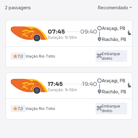
2 passagens
Recomendado
Araçagi, PB
07:45
09:40
C
Duração:
1h 55m
Riachão, PB
Embarque
7,0
Viação Rio Tinto
direto
Araçagi, PB
17:45
19:40
C
Duração:
1h 55m
Riachão, PB
Embarque
7,0
Viação Rio Tinto
direto