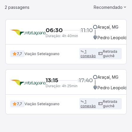
2 passagens
Recomendado
Araçaí, MG
06:30
11:10
Duração:
4h 40min
Pedro Leopoldo,
1
Retirada
7,7
Viação Setelagoano
conexão
guichê
Araçaí, MG
13:15
17:40
Duração:
4h 25min
Pedro Leopoldo,
1
Retirada
7,7
Viação Setelagoano
conexão
guichê