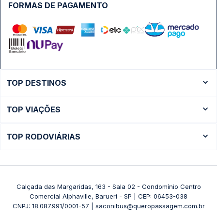
FORMAS DE PAGAMENTO
TOP DESTINOS
Ônibus Rio de Janeiro
TOP VIAÇÕES
Ônibus São Paulo
Passagens Cometa
Ônibus Brasília
TOP RODOVIÁRIAS
Passagens Gontijo
Ônibus Campinas
Rodoviária São Paulo - Tietê
Passagens 1001
Ônibus Londrina
Rodoviária Rio de Janeiro - Novo Rio
Passagens Águia Branca
+ Destinos
Rodoviária Belo Horizonte - Gov. Israel Pinheiro (Tergip)
Calçada das Margaridas, 163 - Sala 02 - Condomínio Centro
Passagens Pássaro Marron
Comercial Alphaville, Barueri - SP | CEP: 06453-038
Rodoviária Curitiba
+ Viações
CNPJ: 18.087.991/0001-57 | saconibus@queropassagem.com.br
Rodoviária São Paulo - Barra Funda