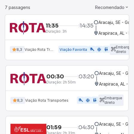
7 passagens
Recomendado
Aracaju, SE - Gov
11:35
14:35
Duração:
3h
Arapiraca, AL - R
Embarque
airline_seat_legroom_extra
ac_unit
WC
8,3
Viação Rota Transportes
Viação Favorita
direto
Aracaju, SE - Gov
00:30
03:20
Duração:
2h 50m
Arapiraca, AL - R
Embarque
airline_seat_legroom_extra
ac_unit
WC
8,3
Viação Rota Transportes
direto
Aracaju, SE - Gov
01:59
04:30
Duração:
2h 31m