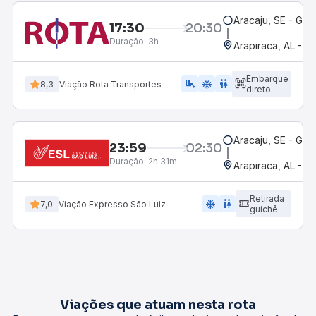
Aracaju, SE - Gov
17:30
20:30
Duração:
3h
Arapiraca, AL - R
Embarque
airline_seat_legroom_extra
ac_unit
WC
8,3
Viação Rota Transportes
direto
Aracaju, SE - Gov
23:59
02:30
Duração:
2h 31m
Arapiraca, AL - R
Retirada
ac_unit
wc
7,0
Viação Expresso São Luiz
guichê
Viações que atuam nesta rota