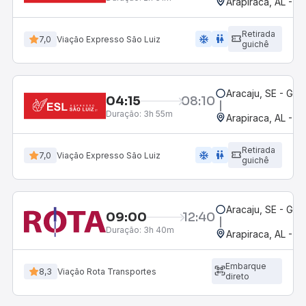
Arapiraca, AL - R
Retirada
ac_unit
wc
7,0
Viação Expresso São Luiz
guichê
Aracaju, SE - Gov
04:15
08:10
Duração:
3h 55m
Arapiraca, AL - R
Retirada
ac_unit
wc
7,0
Viação Expresso São Luiz
guichê
Aracaju, SE - Gov
09:00
12:40
Duração:
3h 40m
Arapiraca, AL - R
Embarque
8,3
Viação Rota Transportes
direto