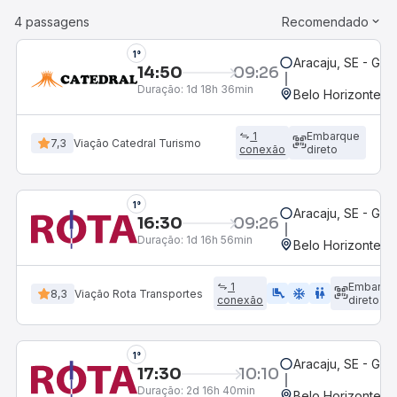
4 passagens
Recomendado
1°
Aracaju, SE - Gov
14:50
09:26
Duração:
1d 18h 36min
Belo Horizonte, M
1
Embarque
7,3
Viação Catedral Turismo
conexão
direto
1°
Aracaju, SE - Gov
16:30
09:26
Duração:
1d 16h 56min
Belo Horizonte, M
1
Embarqu
airline_seat_legroom_extra
ac_unit
WC
8,3
Viação Rota Transportes
conexão
direto
1°
Aracaju, SE - Gov
17:30
10:10
Duração:
2d 16h 40min
Belo Horizonte, M