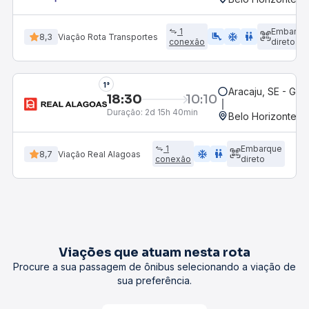
1
Embarqu
airline_seat_legroom_extra
ac_unit
WC
8,3
Viação Rota Transportes
conexão
direto
1°
Aracaju, SE - Gov
18:30
10:10
Duração:
2d 15h 40min
Belo Horizonte, M
1
Embarque
ac_unit
wc
8,7
Viação Real Alagoas
conexão
direto
Viações que atuam nesta rota
Procure a sua passagem de ônibus selecionando a viação de
sua preferência.