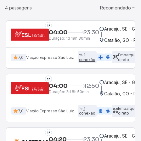
4 passagens
Recomendado
1°
Aracaju, SE - Gov
04:00
23:30
Duração:
1d 19h 30min
Catalão, GO - Rod
1
Embarque
ac_unit
wc
7,0
Viação Expresso São Luiz
conexão
direto
1°
Aracaju, SE - Gov
04:00
12:50
Duração:
2d 8h 50min
Catalão, GO - Rod
1
Embarque
ac_unit
wc
7,0
Viação Expresso São Luiz
conexão
direto
1°
Aracaju, SE - Gov
04:20
23:30