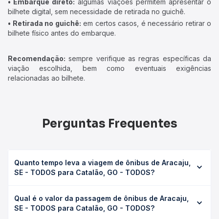
• Embarque direto:
algumas viações permitem apresentar o
bilhete digital, sem necessidade de retirada no guichê.
• Retirada no guichê:
em certos casos, é necessário retirar o
bilhete físico antes do embarque.
Recomendação:
sempre verifique as regras específicas da
viação escolhida, bem como eventuais exigências
relacionadas ao bilhete.
Perguntas Frequentes
Quanto tempo leva a viagem de ônibus de Aracaju,
SE - TODOS para Catalão, GO - TODOS?
A viagem de ônibus de Aracaju, SE - TODOS para Catalão,
Qual é o valor da passagem de ônibus de Aracaju,
GO - TODOS leva em média 0 horas, podendo variar
SE - TODOS para Catalão, GO - TODOS?
conforme a viação, o tipo de serviço (convencional,