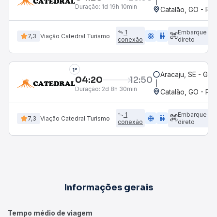
Duração:
1d 19h 10min
Catalão, GO - Rod
1
Embarque
ac_unit
wc
7,3
Viação Catedral Turismo
conexão
direto
1°
Aracaju, SE - Gov
04:20
12:50
Duração:
2d 8h 30min
Catalão, GO - Rod
1
Embarque
ac_unit
wc
7,3
Viação Catedral Turismo
conexão
direto
Informações gerais
Tempo médio de viagem