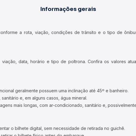
Informações gerais
forme a rota, viação, condições de trânsito e o tipo de ônibus
iação, data, horário e tipo de poltrona. Confira os valores at
ncional geralmente possuem uma inclinação até 45º e banheiro.
 sanitário e, em alguns casos, água mineral.
viagens mais longas, com ar-condicionado, sanitário e, possivelmente
tar o bilhete digital, sem necessidade de retirada no guichê.
etirar o bilhete físico antes do embarque.