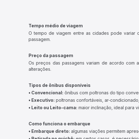
Tempo médio de viagem
O tempo de viagem entre as cidades pode variar con
passagem.
Preço da passagem
Os preços das passagens variam de acordo com a v
alterações.
Tipos de ônibus disponíveis
• Convencional:
ônibus com poltronas do tipo conve
• Executivo:
poltronas confortáveis, ar-condicionado,
• Leito ou Leito-cama:
maior inclinação, ideal para 
Como funciona o embarque
• Embarque direto:
algumas viações permitem apresen
• Retirada no guichê:
em certos casos, é necessário r