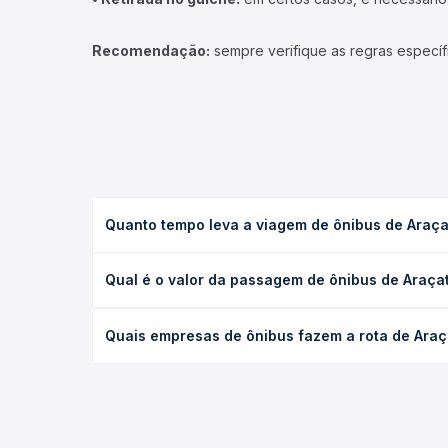
Recomendação:
sempre verifique as regras específ
Quanto tempo leva a viagem de ônibus de Araçat
A viagem de ônibus de Araçatuba, SP - Rodoviária p
Qual é o valor da passagem de ônibus de Araçat
executivo ou leito) e as condições de tráfego. Na
O preço da passagem de ônibus de Araçatuba, SP - 
Quais empresas de ônibus fazem a rota de Araça
poltrona e a antecedência da compra. Na Quero Pa
As viações Reunidas Paulista operam o trecho de A
compara todas as opções — empresas, horários, ti