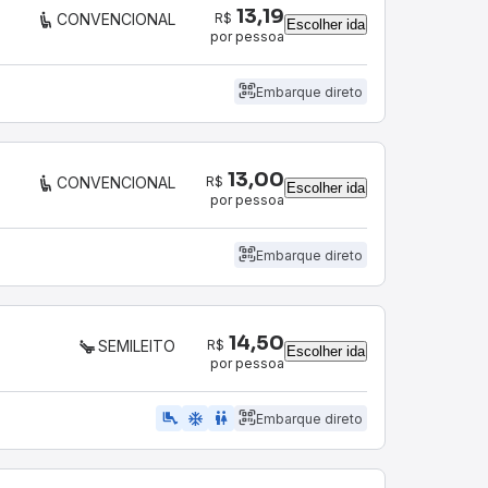
13,19
R$
CONVENCIONAL
Escolher ida
por pessoa
Embarque direto
13,00
R$
CONVENCIONAL
Escolher ida
por pessoa
Embarque direto
14,50
R$
SEMILEITO
Escolher ida
por pessoa
airline_seat_legroom_extra
ac_unit
WC
Embarque direto