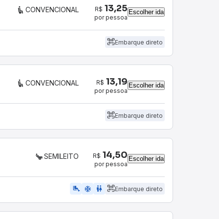
13,25
R$
CONVENCIONAL
Escolher ida
por pessoa
Embarque direto
13,19
R$
CONVENCIONAL
Escolher ida
por pessoa
Embarque direto
14,50
R$
SEMILEITO
Escolher ida
por pessoa
airline_seat_legroom_extra
ac_unit
WC
Embarque direto