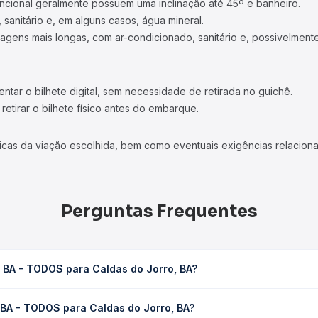
ncional geralmente possuem uma inclinação até 45º e banheiro.
 sanitário e, em alguns casos, água mineral.
viagens mais longas, com ar-condicionado, sanitário e, possivelmente
tar o bilhete digital, sem necessidade de retirada no guichê.
etirar o bilhete físico antes do embarque.
icas da viação escolhida, bem como eventuais exigências relaciona
Perguntas Frequentes
, BA - TODOS para Caldas do Jorro, BA?
as do Jorro, BA leva em média 0 horas, podendo variar conforme a 
 BA - TODOS para Caldas do Jorro, BA?
 Quero Passagem você consulta os horários disponíveis e vê a dur