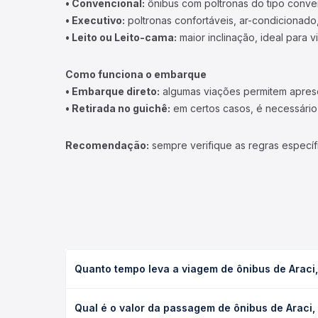
• Convencional:
ônibus com poltronas do tipo conve
• Executivo:
poltronas confortáveis, ar-condicionado,
• Leito ou Leito-cama:
maior inclinação, ideal para 
Como funciona o embarque
• Embarque direto:
algumas viações permitem apresen
• Retirada no guichê:
em certos casos, é necessário r
Recomendação:
sempre verifique as regras específ
Quanto tempo leva a viagem de ônibus de Araci
A viagem de ônibus de Araci, BA - TODOS para Cald
Qual é o valor da passagem de ônibus de Araci,
executivo ou leito) e as condições de tráfego. Na