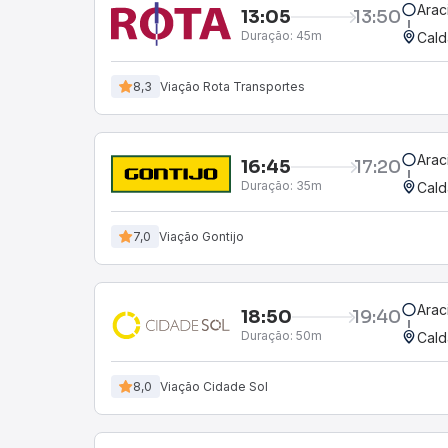
Arac
13:05
13:50
Duração:
45m
Cald
8,3
Viação Rota Transportes
Arac
16:45
17:20
Duração:
35m
Cald
7,0
Viação Gontijo
Arac
18:50
19:40
Duração:
50m
Cald
8,0
Viação Cidade Sol