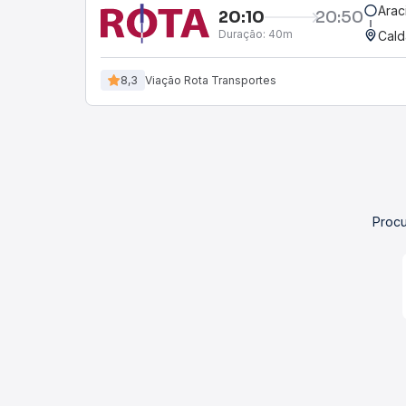
Arac
20:10
20:50
Duração:
40m
Cald
8,3
Viação Rota Transportes
Procu