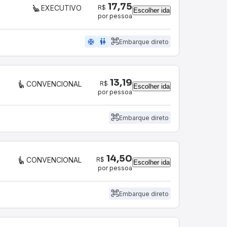
17,75
R$
EXECUTIVO
Escolher ida
por pessoa
ac_unit
wc
Embarque direto
13,19
R$
CONVENCIONAL
Escolher ida
por pessoa
Embarque direto
14,50
R$
CONVENCIONAL
Escolher ida
por pessoa
Embarque direto