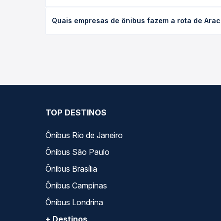
O preço da passagem de ônibus de Araci, BA - TODO
Quais empresas de ônibus fazem a rota de Arac
de poltrona e a antecedência da compra. Na Quero
As viações Rota Transportes, Cidade Sol, Gontijo 
Passagem você compara todas as opções — empresas
TOP DESTINOS
Ônibus Rio de Janeiro
Ônibus São Paulo
Ônibus Brasília
Ônibus Campinas
Ônibus Londrina
+ Destinos