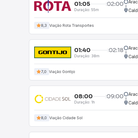
Arac
01:05
02:00
Duração:
55m
Cald
8,3
Viação Rota Transportes
Arac
01:40
02:18
Duração:
38m
Cald
7,0
Viação Gontijo
Arac
08:00
09:00
Duração:
1h
Cald
8,0
Viação Cidade Sol