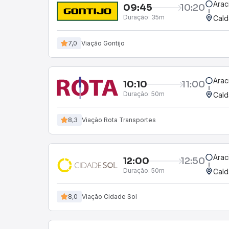
Arac
09:45
10:20
Duração:
35m
Cald
7,0
Viação Gontijo
Arac
10:10
11:00
Duração:
50m
Cald
8,3
Viação Rota Transportes
Arac
12:00
12:50
Duração:
50m
Cald
8,0
Viação Cidade Sol