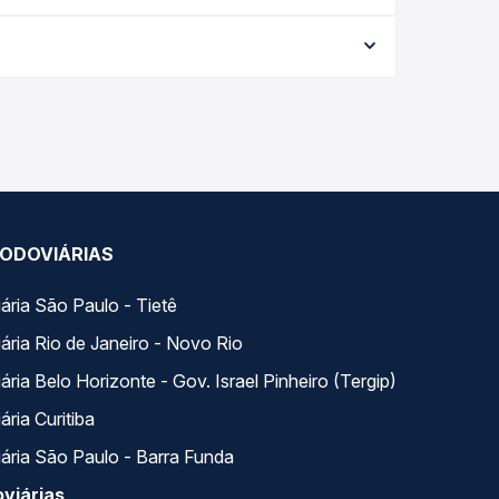
ia conforme a data da viagem, a empresa, o tipo
al e garante a melhor oferta para o seu roteiro.
m horários variados ao longo do dia. Na Quero
e a que melhor se encaixa na sua viagem.
ODOVIÁRIAS
ária São Paulo - Tietê
ária Rio de Janeiro - Novo Rio
ria Belo Horizonte - Gov. Israel Pinheiro (Tergip)
ria Curitiba
ária São Paulo - Barra Funda
viárias