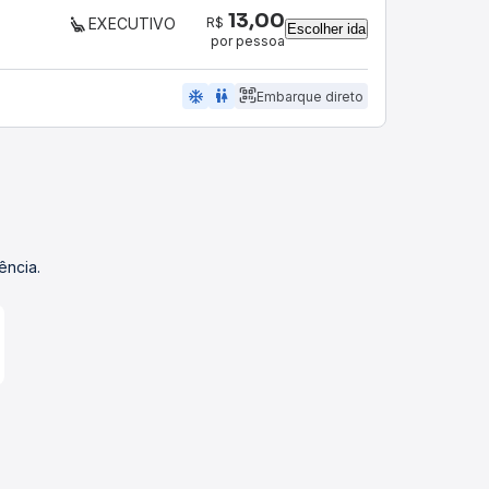
13,00
R$
EXECUTIVO
Escolher ida
por pessoa
ac_unit
wc
Embarque direto
ência.