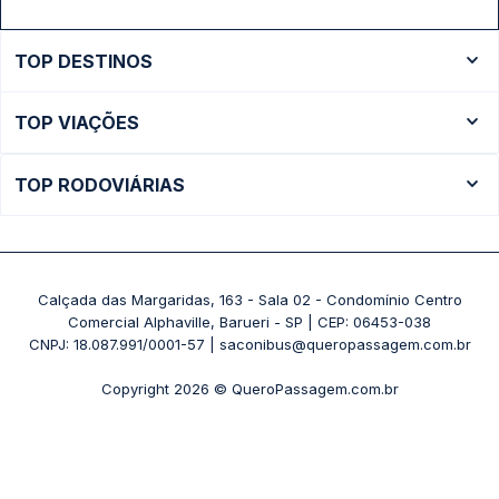
TOP DESTINOS
Ônibus Rio de Janeiro
TOP VIAÇÕES
Ônibus São Paulo
Passagens Cometa
Ônibus Brasília
TOP RODOVIÁRIAS
Passagens Gontijo
Ônibus Campinas
Rodoviária São Paulo - Tietê
Passagens 1001
Ônibus Londrina
Rodoviária Rio de Janeiro - Novo Rio
Passagens Águia Branca
+ Destinos
Rodoviária Belo Horizonte - Gov. Israel Pinheiro (Tergip)
Calçada das Margaridas, 163 - Sala 02 - Condomínio Centro
Passagens Pássaro Marron
Comercial Alphaville, Barueri - SP | CEP: 06453-038
Rodoviária Curitiba
+ Viações
CNPJ: 18.087.991/0001-57 | saconibus@queropassagem.com.br
Rodoviária São Paulo - Barra Funda
Copyright 2026 © QueroPassagem.com.br
+ Rodoviárias