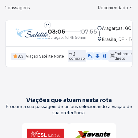
1 passagens
Recomendado
1°
Aragarças, GO
03:05
07:55
Duração:
1d 4h 50min
Brasília, DF - Ter
1
Embarque
airline_seat_legroom_extra
ac_unit
wc
8,3
Viação Satélite Norte
conexão
direto
Viações que atuam nesta rota
Procure a sua passagem de ônibus selecionando a viação de
sua preferência.