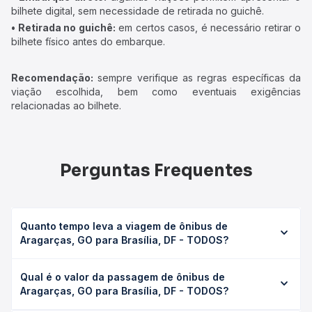
bilhete digital, sem necessidade de retirada no guichê.
• Retirada no guichê:
em certos casos, é necessário retirar o
bilhete físico antes do embarque.
Recomendação:
sempre verifique as regras específicas da
viação escolhida, bem como eventuais exigências
relacionadas ao bilhete.
Perguntas Frequentes
Quanto tempo leva a viagem de ônibus de
Aragarças, GO para Brasília, DF - TODOS?
A viagem de ônibus de Aragarças, GO para Brasília, DF -
Qual é o valor da passagem de ônibus de
TODOS leva em média 11h 54min, podendo variar
Aragarças, GO para Brasília, DF - TODOS?
conforme a viação, o tipo de serviço (convencional,
executivo ou leito) e as condições de tráfego. Na Quero