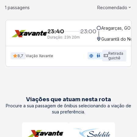
1 passagens
Recomendado
Aragarças, GO
23:40
23:00
Duração:
23h 20m
Guarantã do Nort
Retirada
ac_unit
wc
8,7
Viação Xavante
guichê
Viações que atuam nesta rota
Procure a sua passagem de ônibus selecionando a viação de
sua preferência.