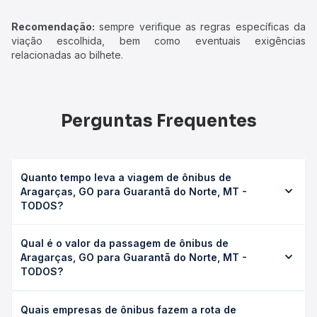
Recomendação:
sempre verifique as regras específicas da
viação escolhida, bem como eventuais exigências
relacionadas ao bilhete.
Perguntas Frequentes
Quanto tempo leva a viagem de ônibus de
Aragarças, GO para Guarantã do Norte, MT -
TODOS?
A viagem de ônibus de Aragarças, GO para Guarantã do
Qual é o valor da passagem de ônibus de
Norte, MT - TODOS leva em média 22h 9min, podendo
Aragarças, GO para Guarantã do Norte, MT -
variar conforme a viação, o tipo de serviço (convencional,
TODOS?
executivo ou leito) e as condições de tráfego. Na Quero
Passagem você consulta os horários disponíveis e vê a
O preço da passagem de ônibus de Aragarças, GO para
duração exata de cada opção na data desejada.
Quais empresas de ônibus fazem a rota de
Guarantã do Norte, MT - TODOS custa em média R$ 515,01