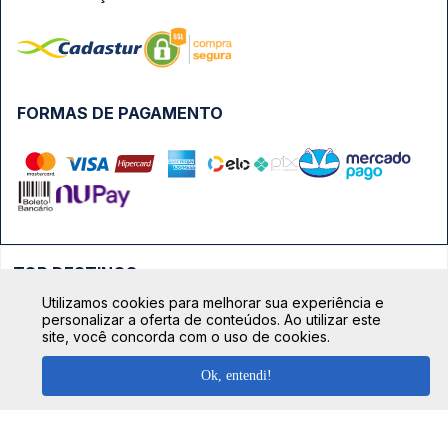
FORMAS DE PAGAMENTO
TOP DESTINOS
Utilizamos cookies para melhorar sua experiência e
Ônibus Rio de Janeiro
personalizar a oferta de conteúdos. Ao utilizar este
TOP VIAÇÕES
site, você concorda com o uso de cookies.
Ônibus São Paulo
Passagens Cometa
Ônibus Brasília
Ok, entendi!
TOP RODOVIÁRIAS
Passagens Gontijo
Ônibus Campinas
Rodoviária São Paulo - Tietê
Passagens 1001
Ônibus Londrina