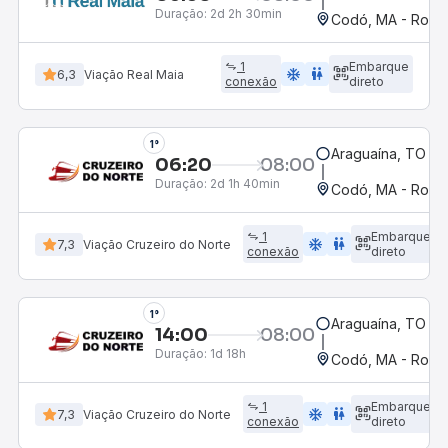
Duração:
2d 2h 30min
Codó, MA - Rodov
1
Embarque
ac_unit
wc
6,3
Viação Real Maia
conexão
direto
1°
Araguaína, TO
06:20
08:00
Duração:
2d 1h 40min
Codó, MA - Rodov
1
Embarque
ac_unit
wc
7,3
Viação Cruzeiro do Norte
conexão
direto
1°
Araguaína, TO
14:00
08:00
Duração:
1d 18h
Codó, MA - Rodov
1
Embarque
ac_unit
wc
7,3
Viação Cruzeiro do Norte
conexão
direto