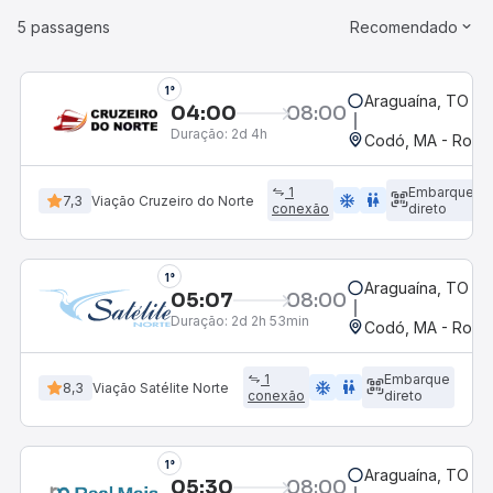
5 passagens
Recomendado
1°
Araguaína, TO
04:00
08:00
Duração:
2d 4h
Codó, MA - Rodov
1
Embarque
ac_unit
wc
7,3
Viação Cruzeiro do Norte
conexão
direto
1°
Araguaína, TO
05:07
08:00
Duração:
2d 2h 53min
Codó, MA - Rodov
1
Embarque
ac_unit
wc
8,3
Viação Satélite Norte
conexão
direto
1°
Araguaína, TO
05:30
08:00