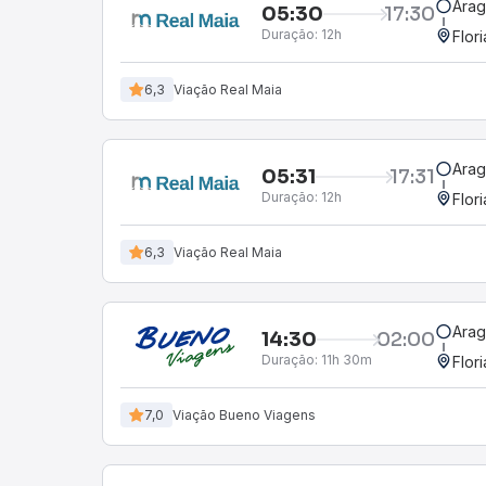
Arag
05:30
17:30
Duração:
12h
Flor
6,3
Viação Real Maia
Arag
05:31
17:31
Duração:
12h
Flor
6,3
Viação Real Maia
Arag
14:30
02:00
Duração:
11h 30m
Flor
7,0
Viação Bueno Viagens