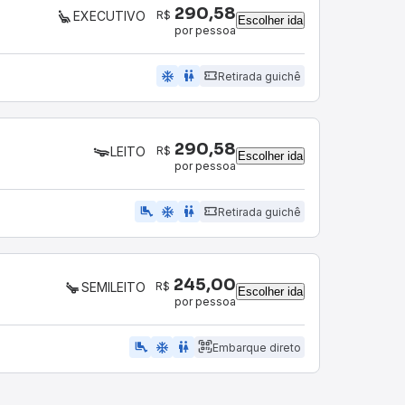
290,58
R$
EXECUTIVO
Escolher ida
por pessoa
ac_unit
wc
Retirada guichê
290,58
R$
LEITO
Escolher ida
por pessoa
airline_seat_legroom_extra
ac_unit
wc
Retirada guichê
245,00
R$
SEMILEITO
Escolher ida
por pessoa
airline_seat_legroom_extra
ac_unit
WC
Embarque direto