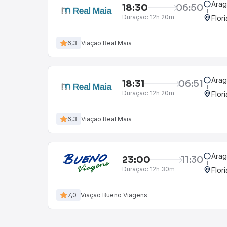
Arag
18:30
06:50
Duração:
12h 20m
Flor
6,3
Viação Real Maia
Arag
18:31
06:51
Duração:
12h 20m
Flor
6,3
Viação Real Maia
Arag
23:00
11:30
Duração:
12h 30m
Flor
7,0
Viação Bueno Viagens