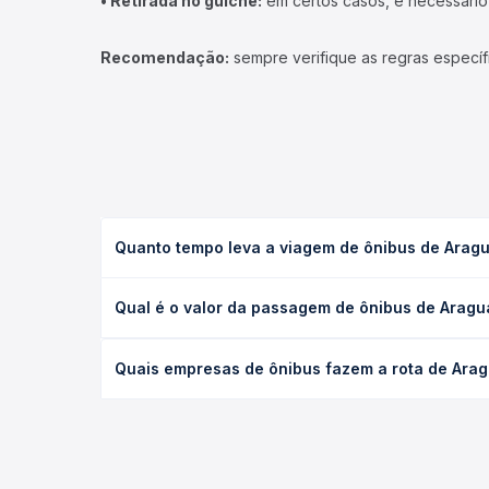
• Retirada no guichê:
em certos casos, é necessário r
Recomendação:
sempre verifique as regras específ
Quanto tempo leva a viagem de ônibus de Aragua
A viagem de ônibus de Araguaína, TO - TODOS para 
Qual é o valor da passagem de ônibus de Aragua
(convencional, executivo ou leito) e as condições
desejada.
O preço da passagem de ônibus de Araguaína, TO - 
Quais empresas de ônibus fazem a rota de Aragu
de poltrona e a antecedência da compra. Na Quero
As viações Real Maia, Bueno Viagens operam o trec
Passagem você compara todas as opções — empresas