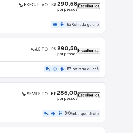
290,58
R$
EXECUTIVO
Escolher ida
por pessoa
ac_unit
wc
Retirada guichê
290,58
R$
LEITO
Escolher ida
por pessoa
airline_seat_legroom_extra
ac_unit
wc
Retirada guichê
285,00
R$
SEMILEITO
Escolher ida
por pessoa
airline_seat_legroom_extra
ac_unit
WC
Embarque direto