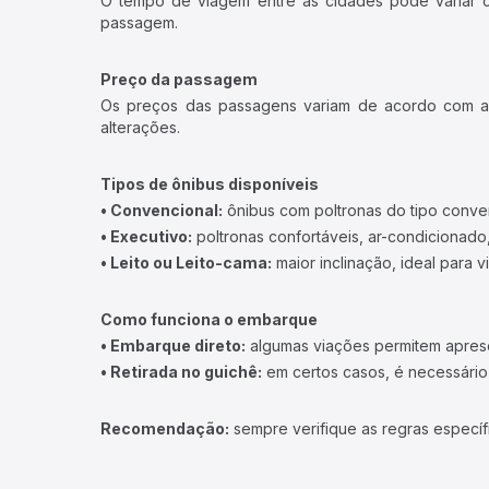
O tempo de viagem entre as cidades pode variar con
passagem.
Preço da passagem
Os preços das passagens variam de acordo com a v
alterações.
Tipos de ônibus disponíveis
• Convencional:
ônibus com poltronas do tipo conve
• Executivo:
poltronas confortáveis, ar-condicionado,
• Leito ou Leito-cama:
maior inclinação, ideal para 
Como funciona o embarque
• Embarque direto:
algumas viações permitem apresen
• Retirada no guichê:
em certos casos, é necessário r
Recomendação:
sempre verifique as regras específ