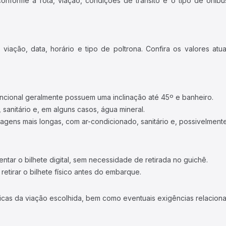
forme a rota, viação, condições de trânsito e o tipo de ônibus
iação, data, horário e tipo de poltrona. Confira os valores at
ncional geralmente possuem uma inclinação até 45º e banheiro.
 sanitário e, em alguns casos, água mineral.
viagens mais longas, com ar-condicionado, sanitário e, possivelmente
tar o bilhete digital, sem necessidade de retirada no guichê.
etirar o bilhete físico antes do embarque.
icas da viação escolhida, bem como eventuais exigências relaciona