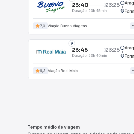
Arag
23:40
23:25
Duração:
23h 45min
Form
7,0
Viação Bueno Viagens
1°
Arag
23:45
23:25
Duração:
23h 40min
Form
6,3
Viação Real Maia
Tempo médio de viagem