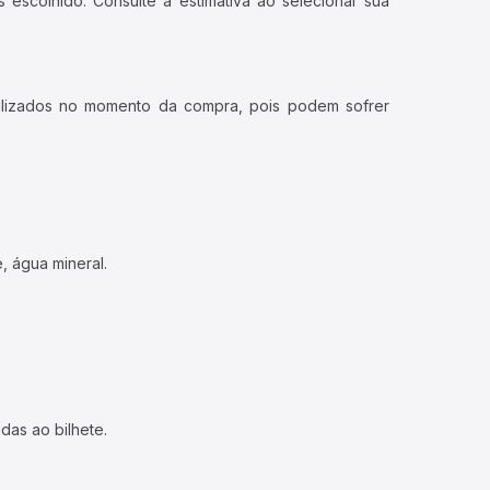
 escolhido. Consulte a estimativa ao selecionar sua
ualizados no momento da compra, pois podem sofrer
, água mineral.
das ao bilhete.