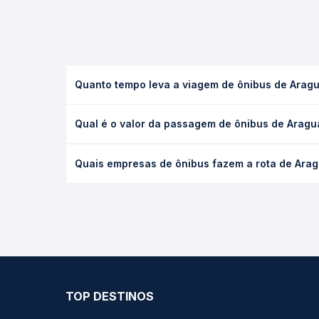
Quanto tempo leva a viagem de ônibus de Arag
A viagem de ônibus de Araguaína, TO - TODOS para
Qual é o valor da passagem de ônibus de Arag
(convencional, executivo ou leito) e as condições
desejada.
O preço da passagem de ônibus de Araguaína, TO -
Quais empresas de ônibus fazem a rota de Ara
empresa, o tipo de poltrona e a antecedência da 
para o seu roteiro.
As viações não identificadas operam o trecho de 
você compara todas as opções — empresas, horário
TOP DESTINOS