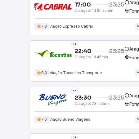
Arag
17:00
23:25
Duração:
1d 6h 25min
Form
7,3
Viação Expresso Cabral
1°
Arag
22:40
23:25
Duração:
1d 45min
Form
8,0
Viação Tocantins Transporte
1°
Arag
23:30
23:25
Duração:
23h 55min
Form
7,0
Viação Bueno Viagens
1°