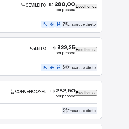
280,00
R$
SEMILEITO
Escolher ida
por pessoa
airline_seat_legroom_extra
ac_unit
WC
Embarque direto
322,25
R$
LEITO
Escolher ida
por pessoa
airline_seat_legroom_extra
ac_unit
wc
Embarque direto
282,50
R$
CONVENCIONAL
Escolher ida
por pessoa
Embarque direto