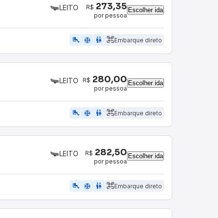
273,35
R$
LEITO
Escolher ida
por pessoa
airline_seat_legroom_extra
ac_unit
wc
Embarque direto
280,00
R$
LEITO
Escolher ida
por pessoa
airline_seat_legroom_extra
ac_unit
wc
Embarque direto
282,50
R$
LEITO
Escolher ida
por pessoa
airline_seat_legroom_extra
ac_unit
wc
Embarque direto