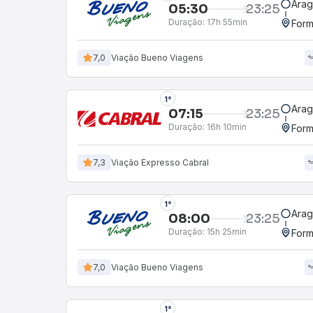
Arag
05:30
23:25
Duração:
17h 55min
Form
7,0
Viação Bueno Viagens
1°
Arag
07:15
23:25
Duração:
16h 10min
Form
7,3
Viação Expresso Cabral
1°
Arag
08:00
23:25
Duração:
15h 25min
Form
7,0
Viação Bueno Viagens
1°