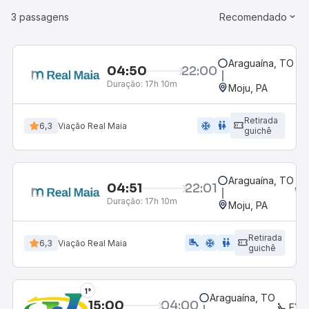
3 passagens
Recomendado
Araguaína, TO
04:50
22:00
Duração:
17h 10m
Moju, PA
Retirada
ac_unit
wc
6,3
Viação Real Maia
guichê
Araguaína, TO
04:51
22:01
Duração:
17h 10m
Moju, PA
Retirada
airline_seat_legroom_extra
ac_unit
wc
6,3
Viação Real Maia
guichê
1°
Araguaína, TO
15:00
04:00
EXE