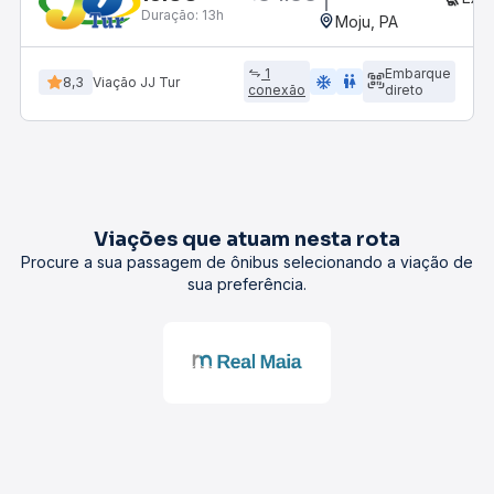
Duração:
13h
Moju, PA
1
Embarque
ac_unit
wc
8,3
Viação JJ Tur
conexão
direto
Viações que atuam nesta rota
Procure a sua passagem de ônibus selecionando a viação de
sua preferência.