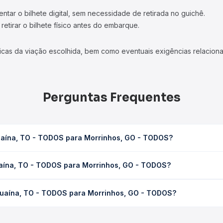
tar o bilhete digital, sem necessidade de retirada no guichê.
etirar o bilhete físico antes do embarque.
icas da viação escolhida, bem como eventuais exigências relaciona
Perguntas Frequentes
uaína, TO - TODOS para Morrinhos, GO - TODOS?
 Morrinhos, GO - TODOS leva em média 0 horas, podendo variar co
uaína, TO - TODOS para Morrinhos, GO - TODOS?
 Quero Passagem você consulta os horários disponíveis e vê a dur
 TODOS para Morrinhos, GO - TODOS custa em média não identific
guaína, TO - TODOS para Morrinhos, GO - TODOS?
compra. Na Quero Passagem você compara os preços de todas as vi
Araguaína, TO - TODOS para Morrinhos, GO - TODOS, com horários 
pos de serviço e preços — em um só lugar e escolhe a que melhor 