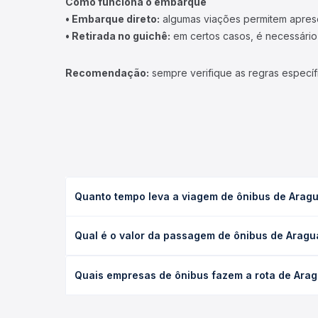
Como funciona o embarque
• Embarque direto:
algumas viações permitem apresen
• Retirada no guichê:
em certos casos, é necessário r
Recomendação:
sempre verifique as regras específ
Quanto tempo leva a viagem de ônibus de Arag
A viagem de ônibus de Araguaína, TO - TODOS para
Qual é o valor da passagem de ônibus de Arag
executivo ou leito) e as condições de tráfego. Na
O preço da passagem de ônibus de Araguaína, TO -
Quais empresas de ônibus fazem a rota de Ara
empresa, o tipo de poltrona e a antecedência da 
para o seu roteiro.
As viações não identificadas operam o trecho de 
compara todas as opções — empresas, horários, ti