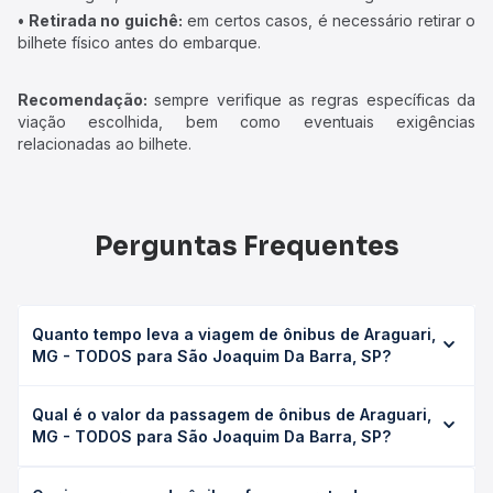
• Retirada no guichê:
em certos casos, é necessário retirar o
bilhete físico antes do embarque.
Recomendação:
sempre verifique as regras específicas da
viação escolhida, bem como eventuais exigências
relacionadas ao bilhete.
Perguntas Frequentes
Quanto tempo leva a viagem de ônibus de Araguari,
MG - TODOS para São Joaquim Da Barra, SP?
A viagem de ônibus de Araguari, MG - TODOS para São
Qual é o valor da passagem de ônibus de Araguari,
Joaquim Da Barra, SP leva em média 4h 55min, podendo
MG - TODOS para São Joaquim Da Barra, SP?
variar conforme a viação, o tipo de serviço (convencional,
executivo ou leito) e as condições de tráfego. Na Quero
O preço da passagem de ônibus de Araguari, MG -
Passagem você consulta os horários disponíveis e vê a