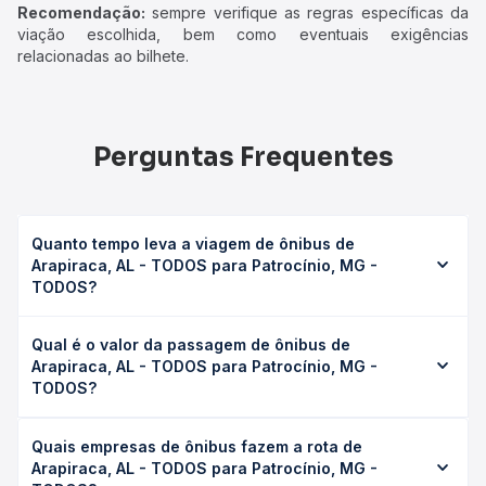
Recomendação:
sempre verifique as regras específicas da
viação escolhida, bem como eventuais exigências
relacionadas ao bilhete.
Perguntas Frequentes
Quanto tempo leva a viagem de ônibus de
Arapiraca, AL - TODOS para Patrocínio, MG -
TODOS?
A viagem de ônibus de Arapiraca, AL - TODOS para
Qual é o valor da passagem de ônibus de
Patrocínio, MG - TODOS leva em média 0 horas, podendo
Arapiraca, AL - TODOS para Patrocínio, MG -
variar conforme a viação, o tipo de serviço (convencional,
TODOS?
executivo ou leito) e as condições de tráfego. Na Quero
Passagem você consulta os horários disponíveis e vê a
O preço da passagem de ônibus de Arapiraca, AL -
duração exata de cada opção na data desejada.
Quais empresas de ônibus fazem a rota de
TODOS para Patrocínio, MG - TODOS custa em média não
Arapiraca, AL - TODOS para Patrocínio, MG -
identificado e varia conforme a data da viagem, a