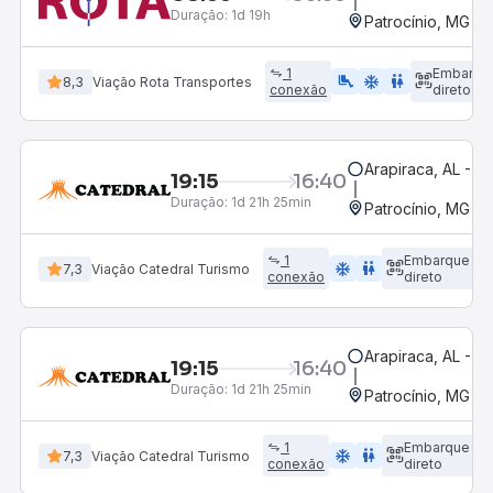
Duração:
1d 19h
Patrocínio, MG - 
1
Embarqu
airline_seat_legroom_extra
ac_unit
WC
8,3
Viação Rota Transportes
conexão
direto
Arapiraca, AL - R
19:15
16:40
Duração:
1d 21h 25min
Patrocínio, MG - 
1
Embarque
ac_unit
wc
7,3
Viação Catedral Turismo
conexão
direto
Arapiraca, AL - R
19:15
16:40
Duração:
1d 21h 25min
Patrocínio, MG - 
1
Embarque
ac_unit
wc
7,3
Viação Catedral Turismo
conexão
direto