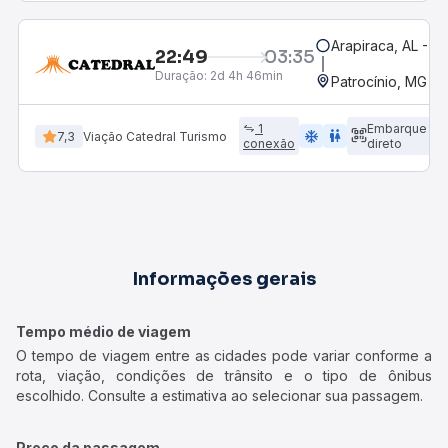
Arapiraca, AL - R
22:49
03:35
Duração:
2d 4h 46min
Patrocínio, MG - 
1
Embarque
ac_unit
wc
7,3
Viação Catedral Turismo
conexão
direto
Informações gerais
Tempo médio de viagem
O tempo de viagem entre as cidades pode variar conforme a
rota, viação, condições de trânsito e o tipo de ônibus
escolhido. Consulte a estimativa ao selecionar sua passagem.
Preço da passagem