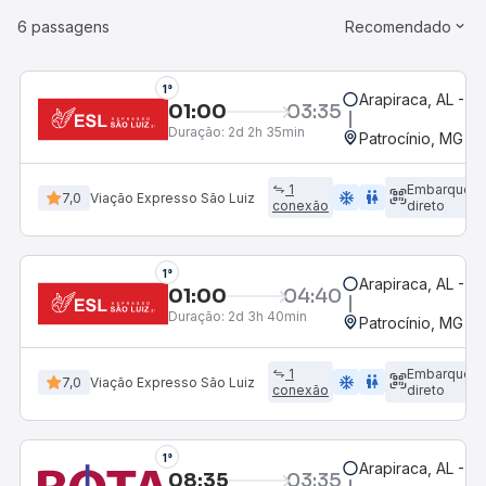
6 passagens
Recomendado
1°
Arapiraca, AL - R
01:00
03:35
Duração:
2d 2h 35min
Patrocínio, MG - 
1
Embarque
ac_unit
wc
7,0
Viação Expresso São Luiz
conexão
direto
1°
Arapiraca, AL - R
01:00
04:40
Duração:
2d 3h 40min
Patrocínio, MG - 
1
Embarque
ac_unit
wc
7,0
Viação Expresso São Luiz
conexão
direto
1°
Arapiraca, AL - R
08:35
03:35