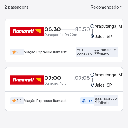
2 passagens
Recomendado
Araputanga, MT
06:30
15:50
Duração:
1d 9h 20m
Jales, SP
1
Embarque
8,3
Viação Expresso Itamarati
conexão
direto
Araputanga, MT
07:00
07:05
Duração:
1d 5m
Jales, SP
Embarque
ac_unit
wc
8,3
Viação Expresso Itamarati
direto