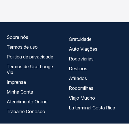
Araraquara, SP - Rodoviária para Pederneiras, SP, com
em tempo real e garante a melhor oferta para o seu
horários variados ao longo do dia. Na Quero Passagem
roteiro.
você compara todas as opções — empresas, horários,
tipos de serviço e preços — em um só lugar e escolhe a
que melhor se encaixa na sua viagem.
Sobre nós
Gratuidade
Termos de uso
Auto Viações
Política de privacidade
Rodoviárias
Termos de Uso Louge
Destinos
Vip
Afiliados
Imprensa
Rodomilhas
Minha Conta
Viajo Mucho
Atendimento Online
La terminal Costa Rica
Trabalhe Conosco