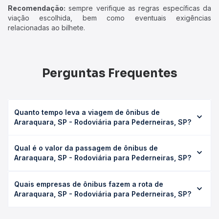
Recomendação:
sempre verifique as regras específicas da
viação escolhida, bem como eventuais exigências
relacionadas ao bilhete.
Perguntas Frequentes
Quanto tempo leva a viagem de ônibus de
Araraquara, SP - Rodoviária para Pederneiras, SP?
A viagem de ônibus de Araraquara, SP - Rodoviária para
Qual é o valor da passagem de ônibus de
Pederneiras, SP leva em média 2h 10min, podendo variar
Araraquara, SP - Rodoviária para Pederneiras, SP?
conforme a viação, o tipo de serviço (convencional,
executivo ou leito) e as condições de tráfego. Na Quero
O preço da passagem de ônibus de Araraquara, SP -
Passagem você consulta os horários disponíveis e vê a
Quais empresas de ônibus fazem a rota de
Rodoviária para Pederneiras, SP custa em média R$ 62,52
duração exata de cada opção na data desejada.
Araraquara, SP - Rodoviária para Pederneiras, SP?
e varia conforme a data da viagem, a empresa, o tipo de
poltrona e a antecedência da compra. Na Quero
As viações Reunidas Paulista operam o trecho de
Passagem você compara os preços de todas as viações