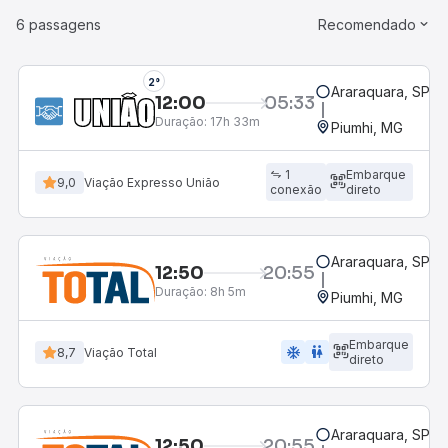
6 passagens
Recomendado
2°
Araraquara, SP - 
12:00
05:33
Duração:
17h 33m
Piumhi, MG
1
Embarque
9,0
Viação Expresso União
conexão
direto
Araraquara, SP - 
12:50
20:55
Duração:
8h 5m
Piumhi, MG
Embarque
ac_unit
wc
8,7
Viação Total
direto
Araraquara, SP - 
12:50
20:55