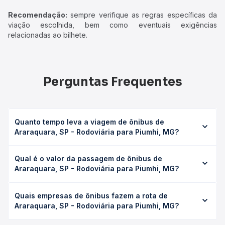
Recomendação:
sempre verifique as regras específicas da
viação escolhida, bem como eventuais exigências
relacionadas ao bilhete.
Perguntas Frequentes
Quanto tempo leva a viagem de ônibus de
Araraquara, SP - Rodoviária para Piumhi, MG?
A viagem de ônibus de Araraquara, SP - Rodoviária para
Qual é o valor da passagem de ônibus de
Piumhi, MG leva em média 7h 53min, podendo variar
Araraquara, SP - Rodoviária para Piumhi, MG?
conforme a viação, o tipo de serviço (convencional,
executivo ou leito) e as condições de tráfego. Na Quero
O preço da passagem de ônibus de Araraquara, SP -
Passagem você consulta os horários disponíveis e vê a
Quais empresas de ônibus fazem a rota de
Rodoviária para Piumhi, MG custa em média R$ 239,61 e
duração exata de cada opção na data desejada.
Araraquara, SP - Rodoviária para Piumhi, MG?
varia conforme a data da viagem, a empresa, o tipo de
poltrona e a antecedência da compra. Na Quero
As viações Total, Piracicabana operam o trecho de