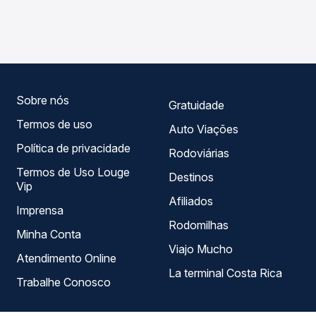
Passagem você compara os preços de todas as viações
Araraquara, SP - Rodoviária para Piumhi, MG, com horários
em tempo real e garante a melhor oferta para o seu
variados ao longo do dia. Na Quero Passagem você
roteiro.
compara todas as opções — empresas, horários, tipos de
serviço e preços — em um só lugar e escolhe a que
melhor se encaixa na sua viagem.
Sobre nós
Gratuidade
Termos de uso
Auto Viações
Política de privacidade
Rodoviárias
Termos de Uso Louge
Destinos
Vip
Afiliados
Imprensa
Rodomilhas
Minha Conta
Viajo Mucho
Atendimento Online
La terminal Costa Rica
Trabalhe Conosco