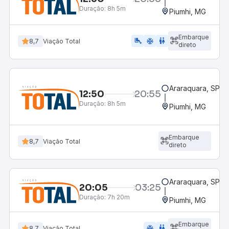
Duração:
8h 5m
Piumhi, MG
Embarque
airline_seat_legroom_extra
ac_unit
wc
8,7
Viação Total
direto
Araraquara, SP - 
12:50
20:55
Duração:
8h 5m
Piumhi, MG
Embarque
8,7
Viação Total
direto
Araraquara, SP - 
20:05
03:25
Duração:
7h 20m
Piumhi, MG
Embarque
ac_unit
wc
8,7
Viação Total