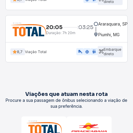
direto
Araraquara, SP - 
20:05
03:25
Duração:
7h 20m
Piumhi, MG
Embarque
airline_seat_legroom_extra
ac_unit
wc
8,7
Viação Total
direto
Viações que atuam nesta rota
Procure a sua passagem de ônibus selecionando a viação de
sua preferência.