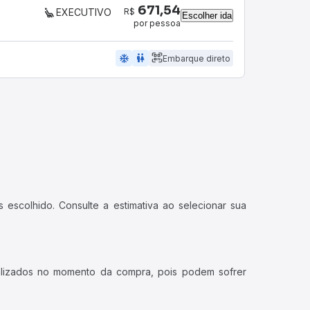
671,54
R$
EXECUTIVO
Escolher ida
por pessoa
ac_unit
wc
Embarque direto
 escolhido. Consulte a estimativa ao selecionar sua
ualizados no momento da compra, pois podem sofrer