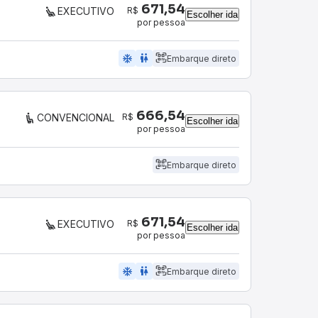
671,54
R$
EXECUTIVO
Escolher ida
por pessoa
ac_unit
wc
Embarque direto
666,54
R$
CONVENCIONAL
Escolher ida
por pessoa
Embarque direto
671,54
R$
EXECUTIVO
Escolher ida
por pessoa
ac_unit
wc
Embarque direto