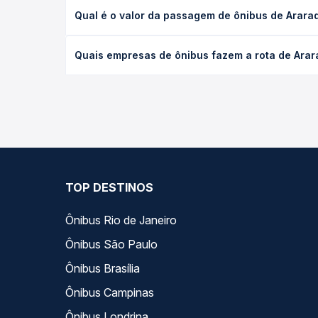
A viagem de ônibus de Araraquara, SP - TODOS para
Qual é o valor da passagem de ônibus de Arara
executivo ou leito) e as condições de tráfego. Na
O preço da passagem de ônibus de Araraquara, SP 
Quais empresas de ônibus fazem a rota de Arar
tipo de poltrona e a antecedência da compra. Na 
roteiro.
As viações não identificadas operam o trecho de 
compara todas as opções — empresas, horários, ti
TOP DESTINOS
Ônibus Rio de Janeiro
Ônibus São Paulo
Ônibus Brasília
Ônibus Campinas
Ônibus Londrina