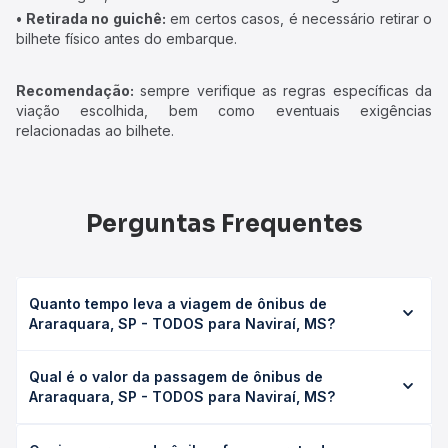
• Retirada no guichê:
em certos casos, é necessário retirar o
bilhete físico antes do embarque.
Recomendação:
sempre verifique as regras específicas da
viação escolhida, bem como eventuais exigências
relacionadas ao bilhete.
Perguntas Frequentes
Quanto tempo leva a viagem de ônibus de
Araraquara, SP - TODOS para Naviraí, MS?
A viagem de ônibus de Araraquara, SP - TODOS para
Qual é o valor da passagem de ônibus de
Naviraí, MS leva em média 0 horas, podendo variar
Araraquara, SP - TODOS para Naviraí, MS?
conforme a viação, o tipo de serviço (convencional,
executivo ou leito) e as condições de tráfego. Na Quero
O preço da passagem de ônibus de Araraquara, SP -
Passagem você consulta os horários disponíveis e vê a