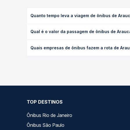
Quanto tempo leva a viagem de ônibus de Araucá
A viagem de ônibus de Araucária, PR para Embu das
Qual é o valor da passagem de ônibus de Araucá
executivo ou leito) e as condições de tráfego. Na
O preço da passagem de ônibus de Araucária, PR pa
Quais empresas de ônibus fazem a rota de Arauc
de poltrona e a antecedência da compra. Na Quero
As viações Planalto, Expresso Nossa Senhora da Pe
Na Quero Passagem você compara todas as opções —
viagem.
TOP DESTINOS
Ônibus Rio de Janeiro
Ônibus São Paulo