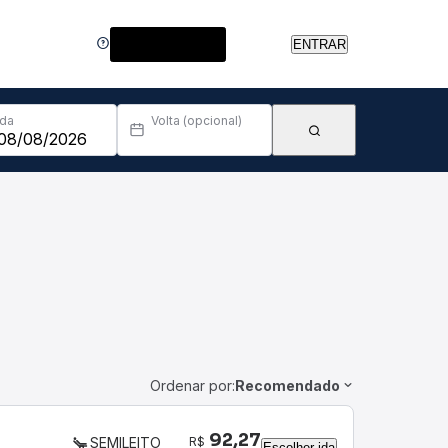
Central de Ajuda
ENTRAR
Ida
Volta (opcional)
Ordenar por:
Recomendado
92,27
R$
SEMILEITO
Escolher ida