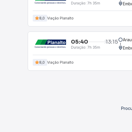
Duração:
7h 35m
Embu
8,0
Viação Planalto
Arau
05:40
13:15
Duração:
7h 35m
Embu
8,0
Viação Planalto
Procu