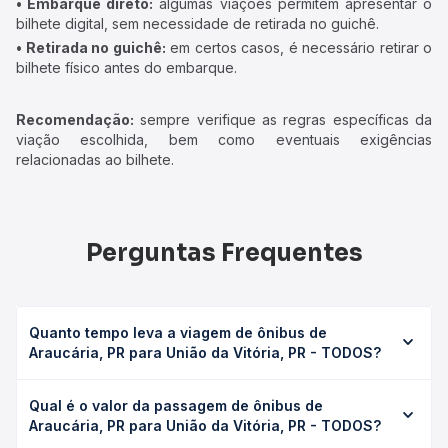
• Embarque direto:
algumas viações permitem apresentar o
bilhete digital, sem necessidade de retirada no guichê.
• Retirada no guichê:
em certos casos, é necessário retirar o
bilhete físico antes do embarque.
Recomendação:
sempre verifique as regras específicas da
viação escolhida, bem como eventuais exigências
relacionadas ao bilhete.
Perguntas Frequentes
Quanto tempo leva a viagem de ônibus de
Araucária, PR para União da Vitória, PR - TODOS?
A viagem de ônibus de Araucária, PR para União da
Qual é o valor da passagem de ônibus de
Vitória, PR - TODOS leva em média 0 horas, podendo
Araucária, PR para União da Vitória, PR - TODOS?
variar conforme a viação, o tipo de serviço (convencional,