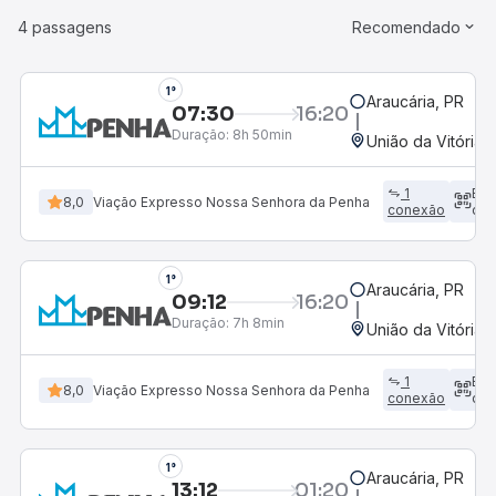
4 passagens
Recomendado
1°
Araucária, PR
07:30
16:20
Duração:
8h 50min
União da Vitória,
1
Em
8,0
Viação Expresso Nossa Senhora da Penha
conexão
dir
1°
Araucária, PR
09:12
16:20
Duração:
7h 8min
União da Vitória,
1
Em
8,0
Viação Expresso Nossa Senhora da Penha
conexão
dir
1°
Araucária, PR
13:12
01:20