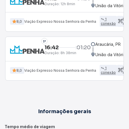
Duração:
12h 8min
União da Vitória,
1
Em
8,0
Viação Expresso Nossa Senhora da Penha
conexão
dir
1°
Araucária, PR
16:42
01:20
Duração:
8h 38min
União da Vitória,
1
Em
8,0
Viação Expresso Nossa Senhora da Penha
conexão
dir
Informações gerais
Tempo médio de viagem