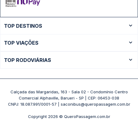
TOP DESTINOS
Ônibus Rio de Janeiro
TOP VIAÇÕES
Ônibus São Paulo
Passagens Cometa
Ônibus Brasília
TOP RODOVIÁRIAS
Passagens Gontijo
Ônibus Campinas
Rodoviária São Paulo - Tietê
Passagens 1001
Ônibus Londrina
Rodoviária Rio de Janeiro - Novo Rio
Passagens Águia Branca
+ Destinos
Rodoviária Belo Horizonte - Gov. Israel Pinheiro (Tergip)
Calçada das Margaridas, 163 - Sala 02 - Condomínio Centro
Passagens Pássaro Marron
Comercial Alphaville, Barueri - SP | CEP: 06453-038
Rodoviária Curitiba
+ Viações
CNPJ: 18.087.991/0001-57 | saconibus@queropassagem.com.br
Rodoviária São Paulo - Barra Funda
Copyright 2026 © QueroPassagem.com.br
+ Rodoviárias