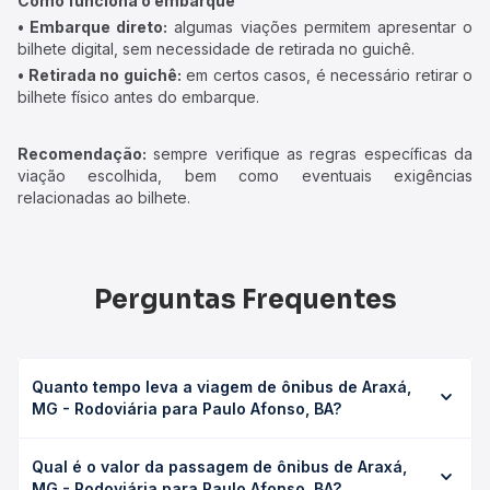
Como funciona o embarque
• Embarque direto:
algumas viações permitem apresentar o
bilhete digital, sem necessidade de retirada no guichê.
• Retirada no guichê:
em certos casos, é necessário retirar o
bilhete físico antes do embarque.
Recomendação:
sempre verifique as regras específicas da
viação escolhida, bem como eventuais exigências
relacionadas ao bilhete.
Perguntas Frequentes
Quanto tempo leva a viagem de ônibus de Araxá,
MG - Rodoviária para Paulo Afonso, BA?
A viagem de ônibus de Araxá, MG - Rodoviária para Paulo
Qual é o valor da passagem de ônibus de Araxá,
Afonso, BA leva em média 58h 20min, podendo variar
MG - Rodoviária para Paulo Afonso, BA?