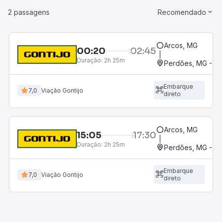
2 passagens
Recomendado
Arcos, MG
00:20
02:45
Duração:
2h 25m
Perdões, MG - Ro
Embarque
7,0
Viação Gontijo
direto
Arcos, MG
15:05
17:30
Duração:
2h 25m
Perdões, MG - Ro
Embarque
7,0
Viação Gontijo
direto