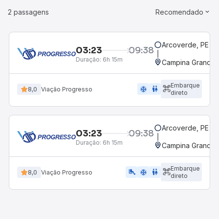
2 passagens
Recomendado
Arcoverde, PE - 
03:23
09:38
Duração:
6h 15m
Campina Grande, 
Embarque
ac_unit
wc
8,0
Viação Progresso
direto
Arcoverde, PE - 
03:23
09:38
Duração:
6h 15m
Campina Grande, 
Embarque
airline_seat_legroom_extra
ac_unit
wc
8,0
Viação Progresso
direto