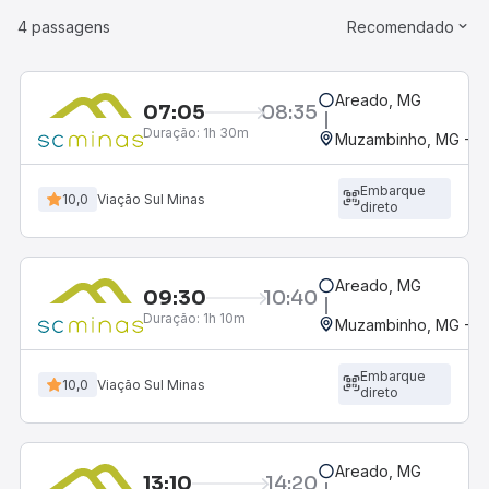
4 passagens
Recomendado
Areado, MG
07:05
08:35
Duração:
1h 30m
Muzambinho, MG - Ro
Embarque
10,0
Viação Sul Minas
direto
Areado, MG
09:30
10:40
Duração:
1h 10m
Muzambinho, MG - Ro
Embarque
10,0
Viação Sul Minas
direto
Areado, MG
13:10
14:20