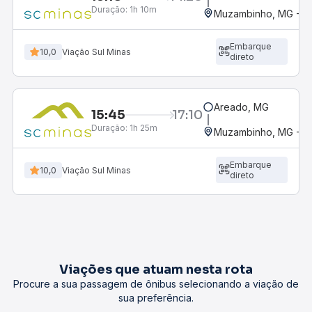
Duração:
1h 10m
Muzambinho, MG - Ro
Embarque
10,0
Viação Sul Minas
direto
Areado, MG
15:45
17:10
Duração:
1h 25m
Muzambinho, MG - Ro
Embarque
10,0
Viação Sul Minas
direto
Viações que atuam nesta rota
Procure a sua passagem de ônibus selecionando a viação de
sua preferência.