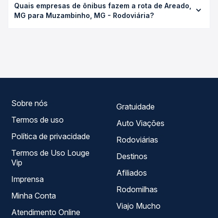
Passagem você consulta os horários disponíveis e vê a
Quais empresas de ônibus fazem a rota de Areado,
Muzambinho, MG - Rodoviária custa em média R$ 28,88 e
duração exata de cada opção na data desejada.
MG para Muzambinho, MG - Rodoviária?
varia conforme a data da viagem, a empresa, o tipo de
poltrona e a antecedência da compra. Na Quero
As viações Sul Minas operam o trecho de Areado, MG
Passagem você compara os preços de todas as viações
para Muzambinho, MG - Rodoviária, com horários variados
em tempo real e garante a melhor oferta para o seu
ao longo do dia. Na Quero Passagem você compara todas
roteiro.
as opções — empresas, horários, tipos de serviço e
preços — em um só lugar e escolhe a que melhor se
encaixa na sua viagem.
Sobre nós
Gratuidade
Termos de uso
Auto Viações
Política de privacidade
Rodoviárias
Termos de Uso Louge
Destinos
Vip
Afiliados
Imprensa
Rodomilhas
Minha Conta
Viajo Mucho
Atendimento Online