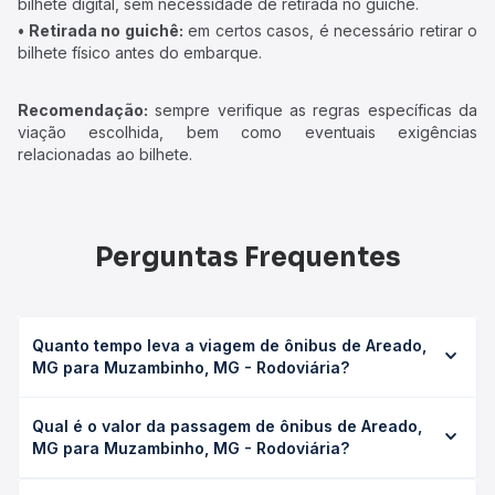
bilhete digital, sem necessidade de retirada no guichê.
• Retirada no guichê:
em certos casos, é necessário retirar o
bilhete físico antes do embarque.
Recomendação:
sempre verifique as regras específicas da
viação escolhida, bem como eventuais exigências
relacionadas ao bilhete.
Perguntas Frequentes
Quanto tempo leva a viagem de ônibus de Areado,
MG para Muzambinho, MG - Rodoviária?
A viagem de ônibus de Areado, MG para Muzambinho, MG
Qual é o valor da passagem de ônibus de Areado,
- Rodoviária leva em média 1h 12min, podendo variar
MG para Muzambinho, MG - Rodoviária?
conforme a viação, o tipo de serviço (convencional,
executivo ou leito) e as condições de tráfego. Na Quero
O preço da passagem de ônibus de Areado, MG para