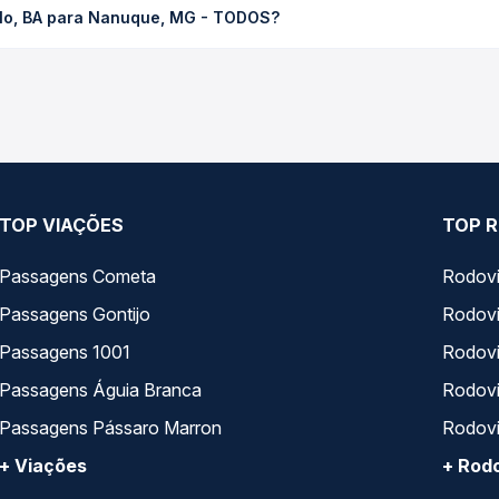
olo, BA para Nanuque, MG - TODOS?
ssagem você compara os preços de todas as viações em tempo real 
lo, BA para Nanuque, MG - TODOS, com horários variados ao longo
reços — em um só lugar e escolhe a que melhor se encaixa na sua 
TOP VIAÇÕES
TOP R
Passagens Cometa
Rodovi
Passagens Gontijo
Rodovi
Passagens 1001
Rodoviá
Passagens Águia Branca
Rodoviá
Passagens Pássaro Marron
Rodovi
+ Viações
+ Rodo