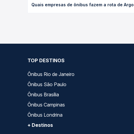
Quais empresas de ônibus fazem a rota de Arg
poltrona e a antecedência da compra. Na Quero Pa
As viações Águia Branca operam o trecho de Argo
opções — empresas, horários, tipos de serviço e p
TOP DESTINOS
Ônibus Rio de Janeiro
Ônibus São Paulo
Ônibus Brasília
Ônibus Campinas
Ônibus Londrina
+ Destinos