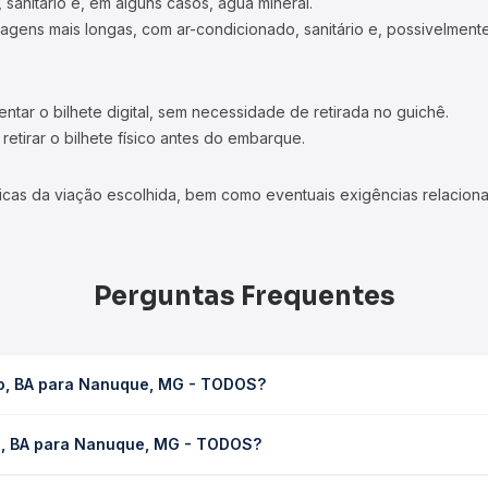
 sanitário e, em alguns casos, água mineral.
viagens mais longas, com ar-condicionado, sanitário e, possivelmente
tar o bilhete digital, sem necessidade de retirada no guichê.
etirar o bilhete físico antes do embarque.
icas da viação escolhida, bem como eventuais exigências relaciona
Perguntas Frequentes
lo, BA para Nanuque, MG - TODOS?
G - TODOS leva em média 0 horas, podendo variar conforme a viaçã
lo, BA para Nanuque, MG - TODOS?
em você consulta os horários disponíveis e vê a duração exata de
 Nanuque, MG - TODOS custa em média não identificado e varia co