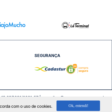
SEGURANÇA
NPJ: 18.087.991/0001-57 | saconibus@queropassagem.com.br
Ok, entendi!
oncorda com o uso de cookies.