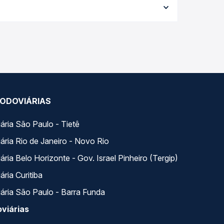
e garante a melhor oferta para o seu roteiro.
 do dia. Na Quero Passagem você compara todas as
viagem.
ODOVIÁRIAS
ária São Paulo - Tietê
ária Rio de Janeiro - Novo Rio
ria Belo Horizonte - Gov. Israel Pinheiro (Tergip)
ria Curitiba
ária São Paulo - Barra Funda
viárias