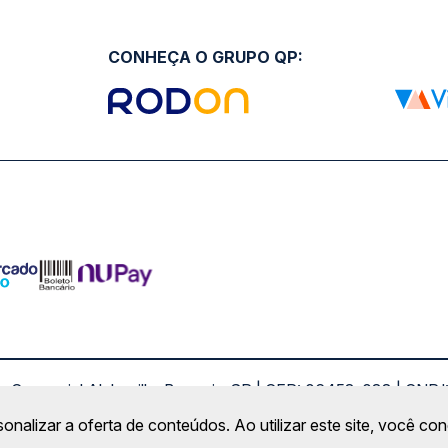
CONHEÇA O GRUPO QP:
ro Comercial Alphaville, Barueri - SP | CEP: 06453-038 | C
Copyright 2026 © QueroPassagem.com.br
sonalizar a oferta de conteúdos. Ao utilizar este site, você c