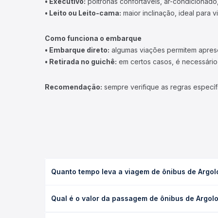
• Executivo:
poltronas confortáveis, ar-condicionado,
• Leito ou Leito-cama:
maior inclinação, ideal para 
Como funciona o embarque
• Embarque direto:
algumas viações permitem apresen
• Retirada no guichê:
em certos casos, é necessário r
Recomendação:
sempre verifique as regras específ
Quanto tempo leva a viagem de ônibus de Argo
A viagem de ônibus de Argolo, BA para Nanuque, M
Qual é o valor da passagem de ônibus de Argo
leito) e as condições de tráfego. Na Quero Passag
O preço da passagem de ônibus de Argolo, BA para