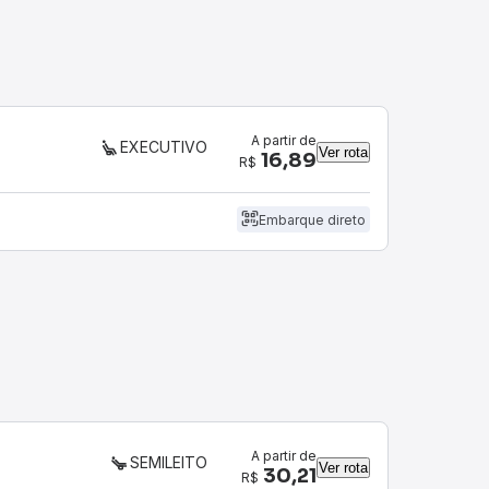
A partir de
EXECUTIVO
Ver rota
16,89
R$
Embarque direto
A partir de
SEMILEITO
Ver rota
30,21
R$