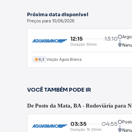
Próxima data disponível
Preços para 10/08/2026
Argo
12:15
13:10
Duração:
55min
Nanu
8,3
Viação Águia Branca
VOCÊ TAMBÉM PODE IR
De Posto da Mata, BA - Rodoviária para
Post
03:35
04:55
Duração:
1h 20min
Nanu