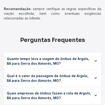
Recomendação:
sempre verifique as regras específicas da
viação escolhida, bem como eventuais exigências
relacionadas ao bilhete.
Perguntas Frequentes
Quanto tempo leva a viagem de ônibus de Argolo,
BA para Serra dos Aimorés, MG?
A viagem de ônibus de Argolo, BA para Serra dos
Qual é o valor da passagem de ônibus de Argolo,
Aimorés, MG leva em média 0 horas, podendo variar
BA para Serra dos Aimorés, MG?
conforme a viação, o tipo de serviço (convencional,
executivo ou leito) e as condições de tráfego. Na Quero
O preço da passagem de ônibus de Argolo, BA para Serra
Passagem você consulta os horários disponíveis e vê a
Quais empresas de ônibus fazem a rota de Argolo,
dos Aimorés, MG custa em média não identificado e varia
duração exata de cada opção na data desejada.
BA para Serra dos Aimorés, MG?
conforme a data da viagem, a empresa, o tipo de poltrona
e a antecedência da compra. Na Quero Passagem você