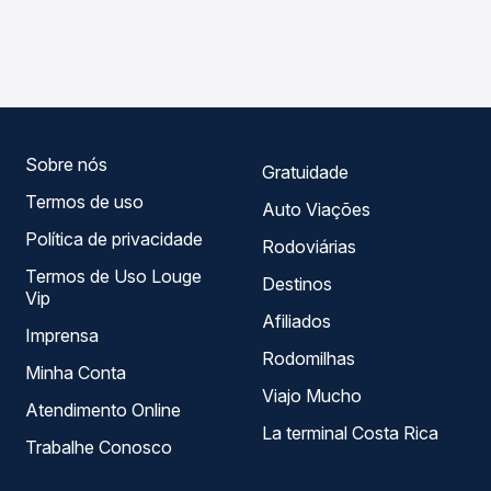
As viações Águia Branca operam o trecho de Argolo, BA
compara os preços de todas as viações em tempo real e
para Serra dos Aimorés, MG, com horários variados ao
garante a melhor oferta para o seu roteiro.
longo do dia. Na Quero Passagem você compara todas as
opções — empresas, horários, tipos de serviço e preços
— em um só lugar e escolhe a que melhor se encaixa na
sua viagem.
Sobre nós
Gratuidade
Termos de uso
Auto Viações
Política de privacidade
Rodoviárias
Termos de Uso Louge
Destinos
Vip
Afiliados
Imprensa
Rodomilhas
Minha Conta
Viajo Mucho
Atendimento Online
La terminal Costa Rica
Trabalhe Conosco