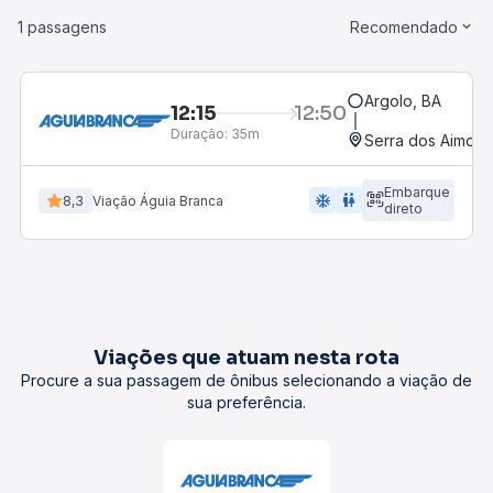
1 passagens
Recomendado
Argolo, BA
12:15
12:50
Duração:
35m
Serra dos Aimoré
Embarque
ac_unit
wc
8,3
Viação Águia Branca
direto
Viações que atuam nesta rota
Procure a sua passagem de ônibus selecionando a viação de
sua preferência.