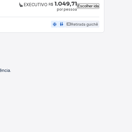
1.049,71
R$
EXECUTIVO
Escolher ida
por pessoa
ac_unit
wc
Retirada guichê
ência.