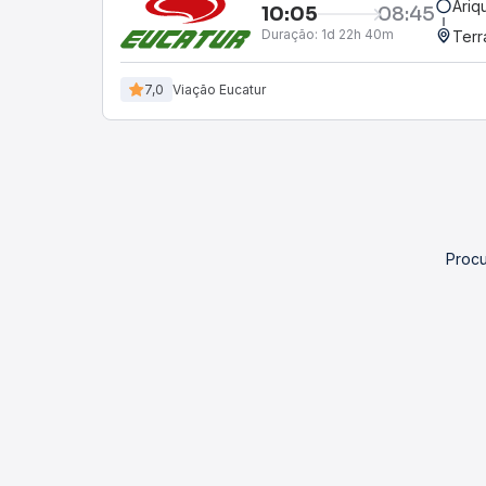
Ariq
10:05
08:45
Duração:
1d 22h 40m
Terr
7,0
Viação Eucatur
Procu