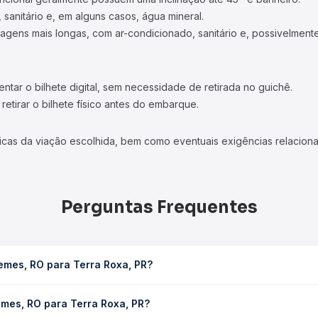
 sanitário e, em alguns casos, água mineral.
viagens mais longas, com ar-condicionado, sanitário e, possivelmente
tar o bilhete digital, sem necessidade de retirada no guichê.
etirar o bilhete físico antes do embarque.
icas da viação escolhida, bem como eventuais exigências relaciona
Perguntas Frequentes
emes, RO para Terra Roxa, PR?
xa, PR leva em média 46h 40min, podendo variar conforme a viação
emes, RO para Terra Roxa, PR?
em você consulta os horários disponíveis e vê a duração exata de