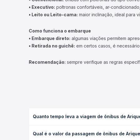
• Executivo:
poltronas confortáveis, ar-condicionado,
• Leito ou Leito-cama:
maior inclinação, ideal para 
Como funciona o embarque
• Embarque direto:
algumas viações permitem apresen
• Retirada no guichê:
em certos casos, é necessário r
Recomendação:
sempre verifique as regras específ
Quanto tempo leva a viagem de ônibus de Ariqu
A viagem de ônibus de Ariquemes, RO para Terra Ro
Qual é o valor da passagem de ônibus de Ariqu
leito) e as condições de tráfego. Na Quero Passag