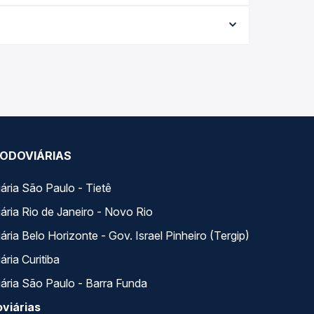
ata da viagem, a empresa, o tipo de poltrona e a
elhor oferta para o seu roteiro.
 Na Quero Passagem você compara todas as opções
ODOVIÁRIAS
ária São Paulo - Tietê
ária Rio de Janeiro - Novo Rio
ria Belo Horizonte - Gov. Israel Pinheiro (Tergip)
ria Curitiba
ária São Paulo - Barra Funda
viárias