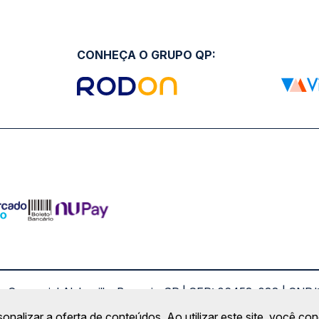
CONHEÇA O GRUPO QP:
ro Comercial Alphaville, Barueri - SP | CEP: 06453-038 | C
Copyright 2026 © QueroPassagem.com.br
sonalizar a oferta de conteúdos. Ao utilizar este site, você c