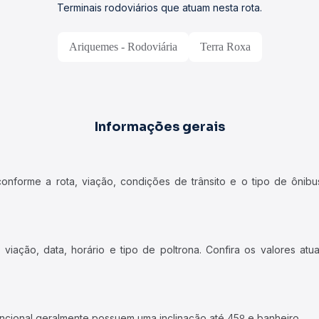
Terminais rodoviários que atuam nesta rota.
Ariquemes - Rodoviária
Terra Roxa
Informações gerais
forme a rota, viação, condições de trânsito e o tipo de ônibus
iação, data, horário e tipo de poltrona. Confira os valores at
ncional geralmente possuem uma inclinação até 45º e banheiro.