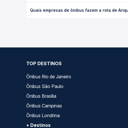
O preço da passagem de ônibus de Ariquemes, RO p
Quais empresas de ônibus fazem a rota de Ariq
antecedência da compra. Na Quero Passagem você c
As viações Eucatur operam o trecho de Ariquemes,
— empresas, horários, tipos de serviço e preços —
TOP DESTINOS
Ônibus Rio de Janeiro
Ônibus São Paulo
Ônibus Brasília
Ônibus Campinas
Ônibus Londrina
+ Destinos