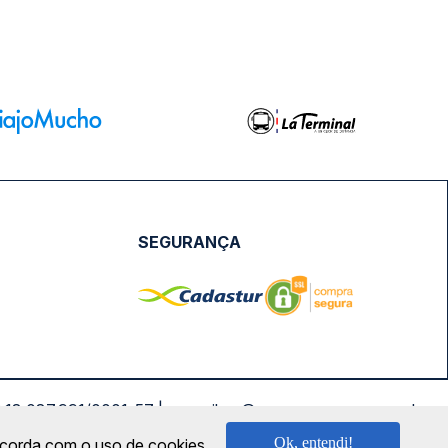
SEGURANÇA
NPJ: 18.087.991/0001-57 | saconibus@queropassagem.com.br
Ok, entendi!
oncorda com o uso de cookies.