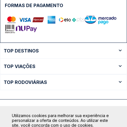
FORMAS DE PAGAMENTO
TOP DESTINOS
Ônibus Rio de Janeiro
TOP VIAÇÕES
Ônibus São Paulo
Passagens Cometa
Ônibus Brasília
TOP RODOVIÁRIAS
Passagens Gontijo
Ônibus Campinas
Rodoviária São Paulo - Tietê
Passagens 1001
Ônibus Londrina
Rodoviária Rio de Janeiro - Novo Rio
Passagens Águia Branca
+ Destinos
Rodoviária Belo Horizonte - Gov. Israel Pinheiro (Tergip)
Calçada das Margaridas, 163 - Sala 02 - Condomínio Centro
Passagens Pássaro Marron
Utilizamos cookies para melhorar sua experiência e
Comercial Alphaville, Barueri - SP | CEP: 06453-038
Rodoviária Curitiba
personalizar a oferta de conteúdos. Ao utilizar este
+ Viações
CNPJ: 18.087.991/0001-57 | saconibus@queropassagem.com.br
site, você concorda com o uso de cookies.