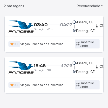
2 passagens
Recomendado
Assaré, CE
03:40
04:22
CON
Duração:
42m
Potengi, CE
Embarque
9,0
Viação Princesa dos Inhamuns
direto
Assaré, CE
16:45
17:23
CON
Duração:
38m
Potengi, CE
Embarque
9,0
Viação Princesa dos Inhamuns
direto