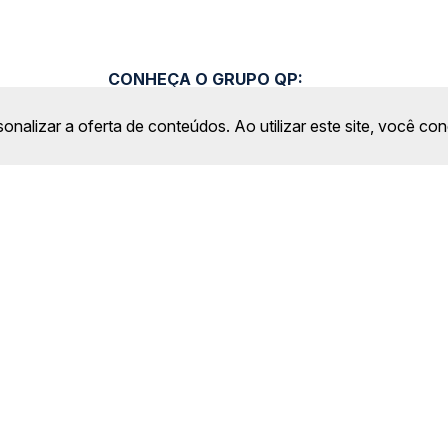
CONHEÇA O GRUPO QP:
sonalizar a oferta de conteúdos. Ao utilizar este site, você c
ro Comercial Alphaville, Barueri - SP | CEP: 06453-038 | C
Copyright 2026 © QueroPassagem.com.br