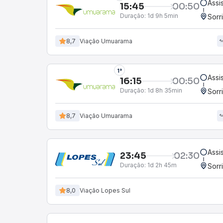
Assi
15:45
00:50
Duração:
1d 9h 5min
Sorr
8,7
Viação Umuarama
1°
Assi
16:15
00:50
Duração:
1d 8h 35min
Sorr
8,7
Viação Umuarama
Assi
23:45
02:30
Duração:
1d 2h 45m
Sorr
8,0
Viação Lopes Sul