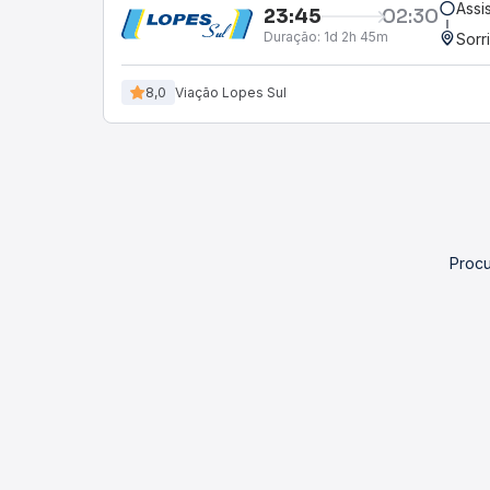
Assi
23:45
02:30
Duração:
1d 2h 45m
Sorr
8,0
Viação Lopes Sul
Procu