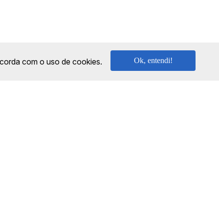
Ok, entendi!
oncorda com o uso de cookies.
SEGURANÇA
NPJ: 18.087.991/0001-57 | saconibus@queropassagem.com.br