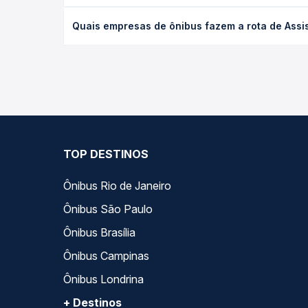
desejada.
O preço da passagem de ônibus de Assis Chateaubr
Quais empresas de ônibus fazem a rota de Assis
tipo de poltrona e a antecedência da compra. Na 
roteiro.
As viações Valtur operam o trecho de Assis Chatea
todas as opções — empresas, horários, tipos de se
TOP DESTINOS
Ônibus Rio de Janeiro
Ônibus São Paulo
Ônibus Brasília
Ônibus Campinas
Ônibus Londrina
+ Destinos