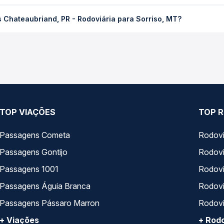
iand, PR - Rodoviária para Sorriso, MT custa em média R$ 706,97 
 Chateaubriand, PR - Rodoviária para Sorriso, MT?
Quero Passagem você compara os preços de todas as viações em tem
ubriand, PR - Rodoviária para Sorriso, MT, com horários variados
rviço e preços — em um só lugar e escolhe a que melhor se encaix
TOP VIAÇÕES
TOP R
Passagens Cometa
Rodovi
Passagens Gontijo
Rodovi
Passagens 1001
Rodoviá
Passagens Águia Branca
Rodoviá
Passagens Pássaro Marron
Rodovi
+ Viações
+ Rodo