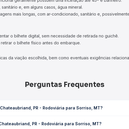
ncional geralmente possuem uma inclinação até 45º e banheiro.
 sanitário e, em alguns casos, água mineral.
viagens mais longas, com ar-condicionado, sanitário e, possivelmente
tar o bilhete digital, sem necessidade de retirada no guichê.
etirar o bilhete físico antes do embarque.
icas da viação escolhida, bem como eventuais exigências relaciona
Perguntas Frequentes
Chateaubriand, PR - Rodoviária para Sorriso, MT?
odoviária para Sorriso, MT leva em média 29h 15min, podendo variar
Chateaubriand, PR - Rodoviária para Sorriso, MT?
 de tráfego. Na Quero Passagem você consulta os horários disponív