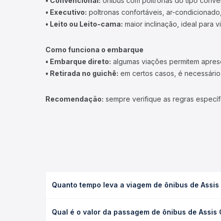
• Convencional:
ônibus com poltronas do tipo conve
• Executivo:
poltronas confortáveis, ar-condicionado,
• Leito ou Leito-cama:
maior inclinação, ideal para 
Como funciona o embarque
• Embarque direto:
algumas viações permitem apresen
• Retirada no guichê:
em certos casos, é necessário r
Recomendação:
sempre verifique as regras específ
Quanto tempo leva a viagem de ônibus de Assis 
A viagem de ônibus de Assis Chateaubriand, PR - R
Qual é o valor da passagem de ônibus de Assis 
(convencional, executivo ou leito) e as condições