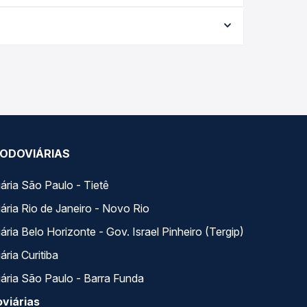
e varia conforme a data da viagem, a empresa, o
po real e garante a melhor oferta para o seu
 ao longo do dia. Na Quero Passagem você compara
a na sua viagem.
ODOVIÁRIAS
ária São Paulo - Tietê
ária Rio de Janeiro - Novo Rio
ria Belo Horizonte - Gov. Israel Pinheiro (Tergip)
ria Curitiba
ária São Paulo - Barra Funda
viárias