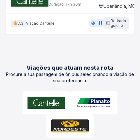
Duração:
17h 30m
Uberlândia, MG -
Retirada
ac_unit
wc
7,3
Viação Cantelle
guichê
Viações que atuam nesta rota
Procure a sua passagem de ônibus selecionando a viação de
sua preferência.