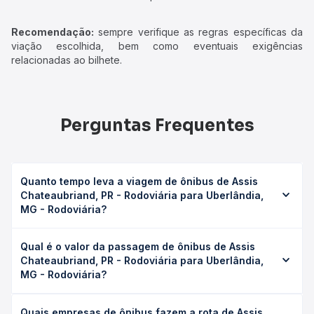
Recomendação:
sempre verifique as regras específicas da
viação escolhida, bem como eventuais exigências
relacionadas ao bilhete.
Perguntas Frequentes
Quanto tempo leva a viagem de ônibus de Assis
Chateaubriand, PR - Rodoviária para Uberlândia,
MG - Rodoviária?
A viagem de ônibus de Assis Chateaubriand, PR -
Qual é o valor da passagem de ônibus de Assis
Rodoviária para Uberlândia, MG - Rodoviária leva em
Chateaubriand, PR - Rodoviária para Uberlândia,
média 19h 6min, podendo variar conforme a viação, o tipo
MG - Rodoviária?
de serviço (convencional, executivo ou leito) e as
condições de tráfego. Na Quero Passagem você consulta
O preço da passagem de ônibus de Assis Chateaubriand,
os horários disponíveis e vê a duração exata de cada
Quais empresas de ônibus fazem a rota de Assis
PR - Rodoviária para Uberlândia, MG - Rodoviária custa