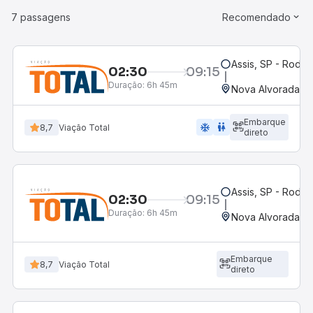
7 passagens
Recomendado
Assis, SP - Rodov
02:30
09:15
Duração:
6h 45m
Nova Alvorada Do
Embarque
ac_unit
wc
8,7
Viação Total
direto
Assis, SP - Rodov
02:30
09:15
Duração:
6h 45m
Nova Alvorada Do
Embarque
8,7
Viação Total
direto