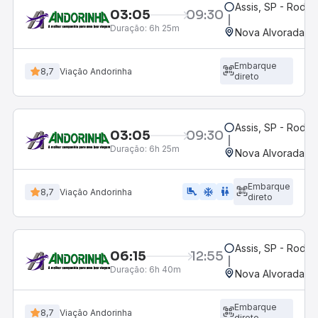
Assis, SP - Rodov
03:05
09:30
Duração:
6h 25m
Nova Alvorada Do
Embarque
8,7
Viação Andorinha
direto
Assis, SP - Rodov
03:05
09:30
Duração:
6h 25m
Nova Alvorada Do
Embarque
airline_seat_legroom_extra
ac_unit
wc
8,7
Viação Andorinha
direto
Assis, SP - Rodov
06:15
12:55
Duração:
6h 40m
Nova Alvorada Do
Embarque
8,7
Viação Andorinha
direto