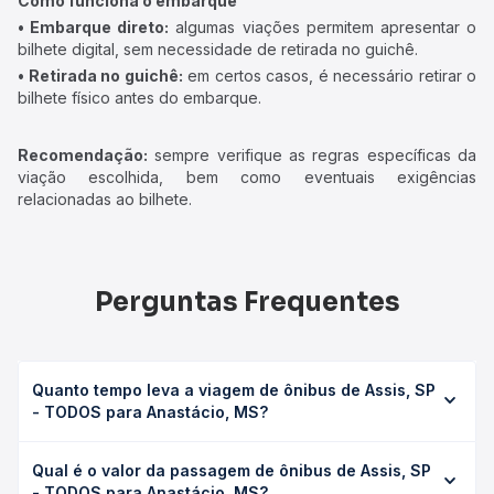
Como funciona o embarque
• Embarque direto:
algumas viações permitem apresentar o
bilhete digital, sem necessidade de retirada no guichê.
• Retirada no guichê:
em certos casos, é necessário retirar o
bilhete físico antes do embarque.
Recomendação:
sempre verifique as regras específicas da
viação escolhida, bem como eventuais exigências
relacionadas ao bilhete.
Perguntas Frequentes
Quanto tempo leva a viagem de ônibus de Assis, SP
- TODOS para Anastácio, MS?
A viagem de ônibus de Assis, SP - TODOS para Anastácio,
Qual é o valor da passagem de ônibus de Assis, SP
MS leva em média 10h 15min, podendo variar conforme a
- TODOS para Anastácio, MS?