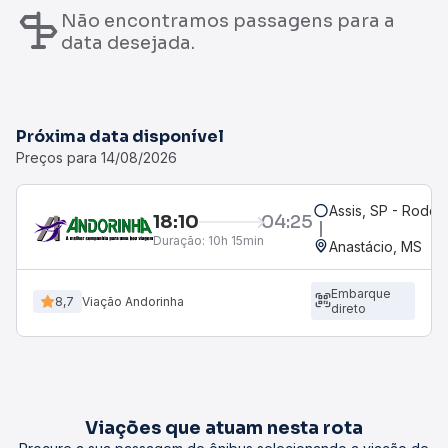
Não encontramos passagens para a
data desejada.
Próxima data disponível
Preços para 14/08/2026
Assis, SP - Rodovi
18:10
04:25
Duração:
10h 15min
Anastácio, MS
Embarque
8,7
Viação Andorinha
direto
Viações que atuam nesta rota