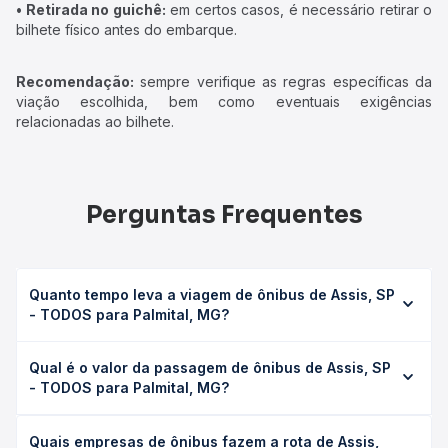
• Retirada no guichê:
em certos casos, é necessário retirar o
bilhete físico antes do embarque.
Recomendação:
sempre verifique as regras específicas da
viação escolhida, bem como eventuais exigências
relacionadas ao bilhete.
Perguntas Frequentes
Quanto tempo leva a viagem de ônibus de Assis, SP
- TODOS para Palmital, MG?
A viagem de ônibus de Assis, SP - TODOS para Palmital,
Qual é o valor da passagem de ônibus de Assis, SP
MG leva em média 0 horas, podendo variar conforme a
- TODOS para Palmital, MG?
viação, o tipo de serviço (convencional, executivo ou
leito) e as condições de tráfego. Na Quero Passagem
O preço da passagem de ônibus de Assis, SP - TODOS
você consulta os horários disponíveis e vê a duração
Quais empresas de ônibus fazem a rota de Assis,
para Palmital, MG custa em média não identificado e varia