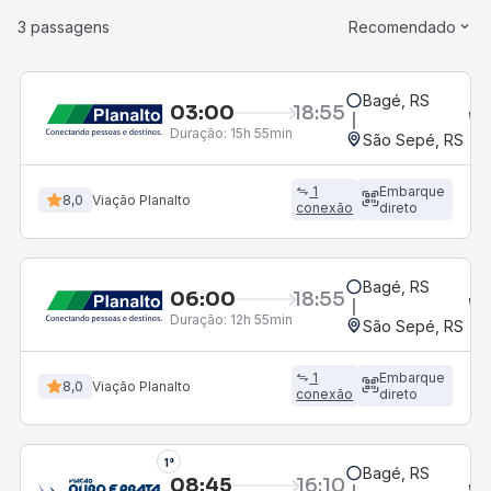
3 passagens
Recomendado
Bagé, RS
03:00
18:55
Duração:
15h 55min
São Sepé, RS
1
Embarque
8,0
Viação Planalto
conexão
direto
Bagé, RS
06:00
18:55
Duração:
12h 55min
São Sepé, RS
1
Embarque
8,0
Viação Planalto
conexão
direto
1°
Bagé, RS
08:45
16:10