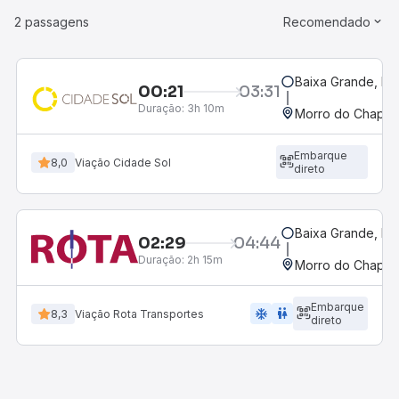
2 passagens
Recomendado
Baixa Grande, BA
00:21
03:31
Duração:
3h 10m
Morro do Chapéu
Embarque
8,0
Viação Cidade Sol
direto
Baixa Grande, BA
02:29
04:44
Duração:
2h 15m
Morro do Chapéu
Embarque
ac_unit
wc
8,3
Viação Rota Transportes
direto