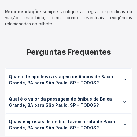
Recomendação:
sempre verifique as regras específicas da
viação escolhida, bem como eventuais exigências
relacionadas ao bilhete.
Perguntas Frequentes
Quanto tempo leva a viagem de ônibus de Baixa
Grande, BA para São Paulo, SP - TODOS?
A viagem de ônibus de Baixa Grande, BA para São Paulo,
Qual é o valor da passagem de ônibus de Baixa
SP - TODOS leva em média 35h 46min, podendo variar
Grande, BA para São Paulo, SP - TODOS?
conforme a viação, o tipo de serviço (convencional,
executivo ou leito) e as condições de tráfego. Na Quero
O preço da passagem de ônibus de Baixa Grande, BA
Passagem você consulta os horários disponíveis e vê a
Quais empresas de ônibus fazem a rota de Baixa
para São Paulo, SP - TODOS custa em média R$ 603,11 e
duração exata de cada opção na data desejada.
Grande, BA para São Paulo, SP - TODOS?
varia conforme a data da viagem, a empresa, o tipo de
poltrona e a antecedência da compra. Na Quero