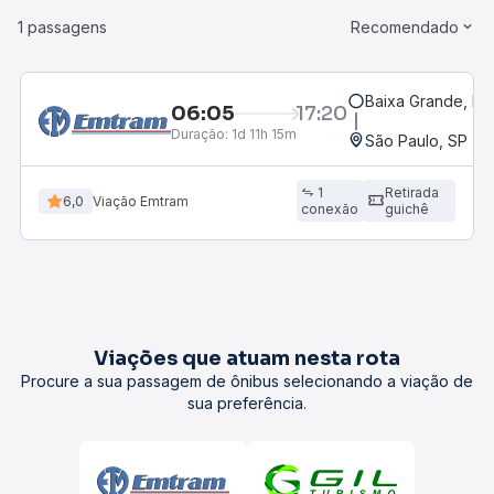
1 passagens
Recomendado
Baixa Grande, BA
06:05
17:20
Duração:
1d 11h 15m
São Paulo, SP - R
1
Retirada
6,0
Viação Emtram
conexão
guichê
Viações que atuam nesta rota
Procure a sua passagem de ônibus selecionando a viação de
sua preferência.