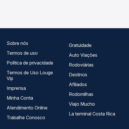
As viações Expresso Guanabara operam o trecho de
compara os preços de todas as viações em tempo real e
Baixio, CE para Missão Velha, CE, com horários variados
garante a melhor oferta para o seu roteiro.
ao longo do dia. Na Quero Passagem você compara todas
as opções — empresas, horários, tipos de serviço e
preços — em um só lugar e escolhe a que melhor se
encaixa na sua viagem.
Sobre nós
Gratuidade
Termos de uso
Auto Viações
Política de privacidade
Rodoviárias
Termos de Uso Louge
Destinos
Vip
Afiliados
Imprensa
Rodomilhas
Minha Conta
Viajo Mucho
Atendimento Online
La terminal Costa Rica
Trabalhe Conosco