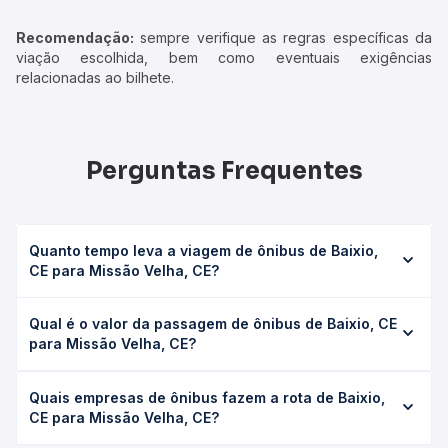
Recomendação:
sempre verifique as regras específicas da
viação escolhida, bem como eventuais exigências
relacionadas ao bilhete.
Perguntas Frequentes
Quanto tempo leva a viagem de ônibus de Baixio,
CE para Missão Velha, CE?
A viagem de ônibus de Baixio, CE para Missão Velha, CE
Qual é o valor da passagem de ônibus de Baixio, CE
leva em média 4h 54min, podendo variar conforme a
para Missão Velha, CE?
viação, o tipo de serviço (convencional, executivo ou
leito) e as condições de tráfego. Na Quero Passagem
O preço da passagem de ônibus de Baixio, CE para
você consulta os horários disponíveis e vê a duração
Quais empresas de ônibus fazem a rota de Baixio,
Missão Velha, CE custa em média R$ 24,25 e varia
exata de cada opção na data desejada.
CE para Missão Velha, CE?
conforme a data da viagem, a empresa, o tipo de poltrona
e a antecedência da compra. Na Quero Passagem você