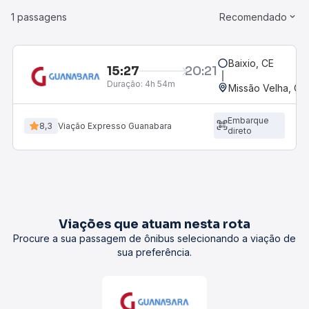
1 passagens
Recomendado
Baixio, CE
15:27
20:21
Duração:
4h 54m
Missão Velha, CE
Embarque
8,3
Viação Expresso Guanabara
direto
Viações que atuam nesta rota
Procure a sua passagem de ônibus selecionando a viação de
sua preferência.