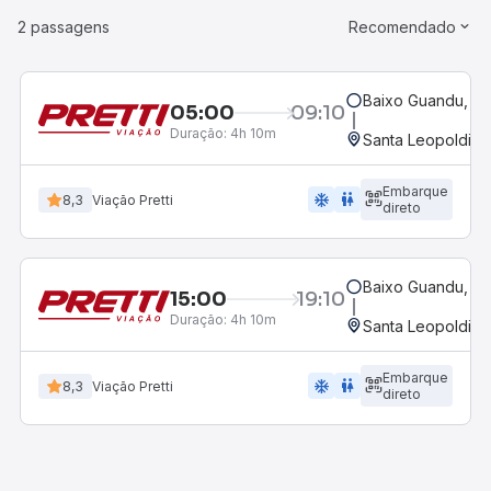
2 passagens
Recomendado
Baixo Guandu, ES
05:00
09:10
Duração:
4h 10m
Santa Leopoldina
Embarque
ac_unit
wc
8,3
Viação Pretti
direto
Baixo Guandu, ES
15:00
19:10
Duração:
4h 10m
Santa Leopoldina
Embarque
ac_unit
wc
8,3
Viação Pretti
direto