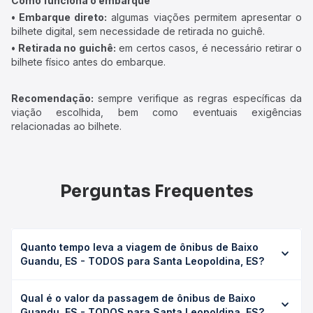
Como funciona o embarque
• Embarque direto:
algumas viações permitem apresentar o
bilhete digital, sem necessidade de retirada no guichê.
• Retirada no guichê:
em certos casos, é necessário retirar o
bilhete físico antes do embarque.
Recomendação:
sempre verifique as regras específicas da
viação escolhida, bem como eventuais exigências
relacionadas ao bilhete.
Perguntas Frequentes
Quanto tempo leva a viagem de ônibus de Baixo
Guandu, ES - TODOS para Santa Leopoldina, ES?
A viagem de ônibus de Baixo Guandu, ES - TODOS para
Qual é o valor da passagem de ônibus de Baixo
Santa Leopoldina, ES leva em média 4h 10min, podendo
Guandu, ES - TODOS para Santa Leopoldina, ES?