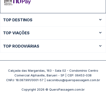
TOP DESTINOS
Ônibus Rio de Janeiro
TOP VIAÇÕES
Ônibus São Paulo
Passagens Cometa
Ônibus Brasília
TOP RODOVIÁRIAS
Passagens Gontijo
Ônibus Campinas
Rodoviária São Paulo - Tietê
Passagens 1001
Ônibus Londrina
Rodoviária Rio de Janeiro - Novo Rio
Passagens Águia Branca
+ Destinos
Rodoviária Belo Horizonte - Gov. Israel Pinheiro (Tergip)
Calçada das Margaridas, 163 - Sala 02 - Condomínio Centro
Passagens Pássaro Marron
Comercial Alphaville, Barueri - SP | CEP: 06453-038
Rodoviária Curitiba
+ Viações
CNPJ: 18.087.991/0001-57 | saconibus@queropassagem.com.br
Rodoviária São Paulo - Barra Funda
Copyright 2026 © QueroPassagem.com.br
+ Rodoviárias