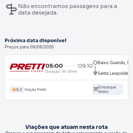
Não encontramos passagens para a
data desejada.
Próxima data disponível
Preços para 09/08/2026
Baixo Guandu, ES 
05:00
09:10
Duração:
4h 10min
Santa Leopoldina,
Embarque
8,3
Viação Pretti
direto
Viações que atuam nesta rota