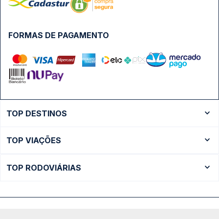
FORMAS DE PAGAMENTO
TOP DESTINOS
Ônibus Rio de Janeiro
TOP VIAÇÕES
Ônibus São Paulo
Passagens Cometa
Ônibus Brasília
TOP RODOVIÁRIAS
Passagens Gontijo
Ônibus Campinas
Rodoviária São Paulo - Tietê
Passagens 1001
Ônibus Londrina
Rodoviária Rio de Janeiro - Novo Rio
Passagens Águia Branca
+ Destinos
Rodoviária Belo Horizonte - Gov. Israel Pinheiro (Tergip)
Calçada das Margaridas, 163 - Sala 02 - Condomínio Centro