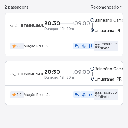
2 passagens
Recomendado
Balneário Cambor
20:30
09:00
Duração:
12h 30m
Umuarama, PR
Embarque
airline_seat_legroom_extra
ac_unit
wc
8,0
Viação Brasil Sul
direto
Balneário Cambor
20:30
09:00
Duração:
12h 30m
Umuarama, PR
Embarque
airline_seat_legroom_extra
ac_unit
wc
8,0
Viação Brasil Sul
direto