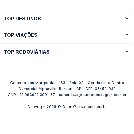
TOP DESTINOS
Ônibus Rio de Janeiro
TOP VIAÇÕES
Ônibus São Paulo
Passagens Cometa
Ônibus Brasília
TOP RODOVIÁRIAS
Passagens Gontijo
Ônibus Campinas
Rodoviária São Paulo - Tietê
Passagens 1001
Ônibus Londrina
Rodoviária Rio de Janeiro - Novo Rio
Passagens Águia Branca
+ Destinos
Rodoviária Belo Horizonte - Gov. Israel Pinheiro (Tergip)
Calçada das Margaridas, 163 - Sala 02 - Condomínio Centro
Passagens Pássaro Marron
Comercial Alphaville, Barueri - SP | CEP: 06453-038
Rodoviária Curitiba
+ Viações
CNPJ: 18.087.991/0001-57 | saconibus@queropassagem.com.br
Rodoviária São Paulo - Barra Funda
Copyright 2026 © QueroPassagem.com.br
+ Rodoviárias