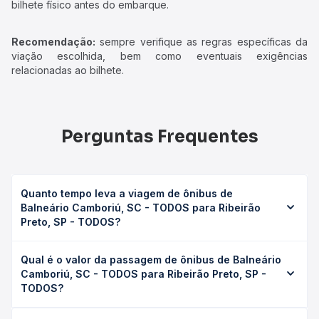
bilhete físico antes do embarque.
Recomendação:
sempre verifique as regras específicas da
viação escolhida, bem como eventuais exigências
relacionadas ao bilhete.
Perguntas Frequentes
Quanto tempo leva a viagem de ônibus de
Balneário Camboriú, SC - TODOS para Ribeirão
Preto, SP - TODOS?
A viagem de ônibus de Balneário Camboriú, SC - TODOS
Qual é o valor da passagem de ônibus de Balneário
para Ribeirão Preto, SP - TODOS leva em média 18h
Camboriú, SC - TODOS para Ribeirão Preto, SP -
42min, podendo variar conforme a viação, o tipo de
TODOS?
serviço (convencional, executivo ou leito) e as condições
de tráfego. Na Quero Passagem você consulta os horários
O preço da passagem de ônibus de Balneário Camboriú,
disponíveis e vê a duração exata de cada opção na data