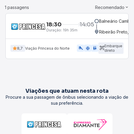
1 passagens
Recomendado
Balneário Cambor
18:30
14:05
Duração:
19h 35m
Ribeirão Preto, S
Embarque
airline_seat_legroom_extra
ac_unit
WC
8,7
Viação Princesa do Norte
direto
Viações que atuam nesta rota
Procure a sua passagem de ônibus selecionando a viação de
sua preferência.